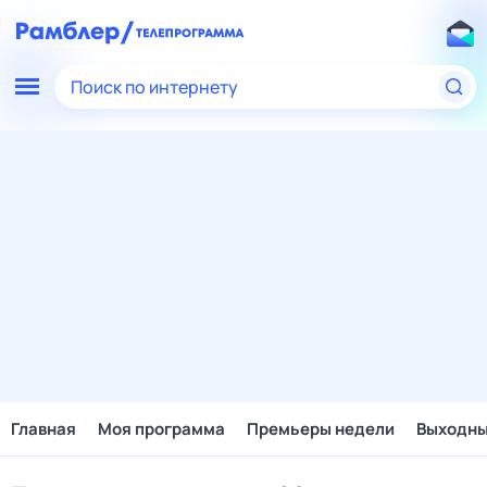
Поиск по интернету
Главная
Моя программа
Премьеры недели
Выходн