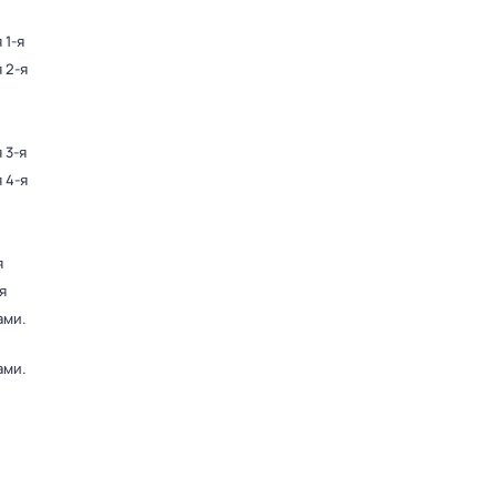
 1-я
 2-я
 3-я
 4-я
я
я
ами
.
ами
.