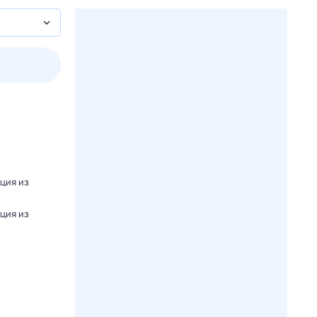
пт
1 авг,
сб
2 авг,
вс
3 авг,
пн
4 авг,
вт
Вчера
Сегод
яция из
яция из