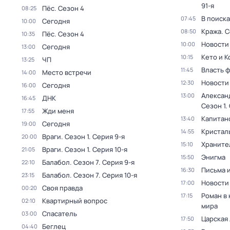
91-я
Пёс
. Сезон 4
08:25
В поиск
07:45
Сегодня
10:00
Кража
. 
08:50
Пёс
. Сезон 4
10:35
Новости
10:00
Сегодня
13:00
Кето и К
10:15
ЧП
13:25
Власть 
11:45
Место встречи
14:00
Новости
12:30
Сегодня
16:00
Алексан
13:00
ДНК
16:45
Сезон 1
.
Жди меня
17:55
Капитан
13:40
Сегодня
19:00
Кристал
14:55
Враги
. Сезон 1
. Серия 9-я
20:00
Храните
15:10
Враги
. Сезон 1
. Серия 10-я
21:05
Энигма
15:50
Балабол
. Сезон 7
. Серия 9-я
22:10
Письма 
16:30
Балабол
. Сезон 7
. Серия 10-я
23:15
Новости
17:00
Своя правда
00:20
Роман в
17:15
Квартирный вопрос
02:10
мира
Спасатель
03:00
Царская
17:50
Беглец
04:40