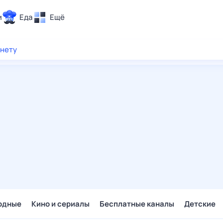
и
Еда
Ещё
Почта
рнету
ия и отдых
Поиск
Погода
ТВ-программа
и и тренды
 ситуации
 вместе
Помощь
одные
Кино и сериалы
Бесплатные каналы
Детские