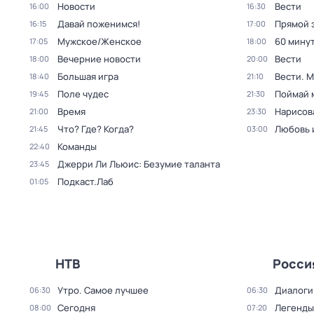
Новости
Вести
16:00
16:30
Давай поженимся!
Прямой 
16:15
17:00
Мужское/Женское
60 мину
17:05
18:00
Вечерние новости
Вести
18:00
20:00
Большая игра
Вести. 
18:40
21:10
Поле чудес
Поймай 
19:45
21:30
Время
Нарисов
21:00
23:30
Что? Где? Когда?
Любовь 
21:45
03:00
Команды
22:40
Джерри Ли Льюис: Безумие таланта
23:45
Подкаст.Лаб
01:05
НТВ
Росси
Утро. Самое лучшее
Диалоги
06:30
06:30
Сегодня
Легенды
08:00
07:20