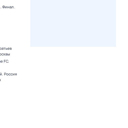
. Финал.
ратьев
осквы
e FC.
й. Россия
з