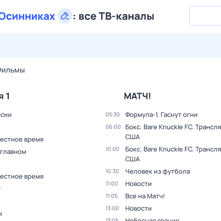
Осинниках
:
все ТВ-каналы
27 июл,
пн
28 июл,
вт
29 июл,
ср
30 июл,
чт
31 июл,
Фильмы
я 1
МАТЧ!
ссии
Формула-1. Гаснут огни
05:30
Бокс. Bare Knuckle FC. Трансл
06:00
США
Местное время
Бокс. Bare Knuckle FC. Трансл
10:00
 главном
США
Человек из футбола
10:30
Местное время
Новости
11:00
т
Все на Матч!
11:05
Новости
13:00
ы
Небесная грация
13:05