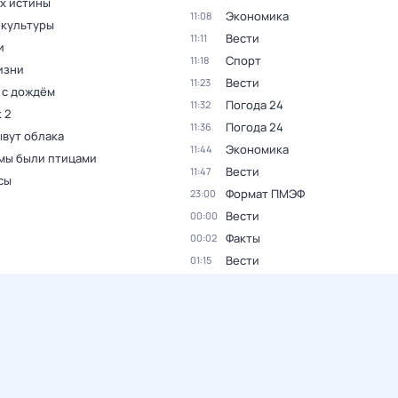
ах истины
Экономика
11:08
 культуры
Вести
11:11
и
Спорт
11:18
изни
Вести
11:23
 с дождём
Погода 24
11:32
 2
Погода 24
11:36
ывут облака
Экономика
11:44
мы были птицами
Вести
11:47
сы
Формат ПМЭФ
23:00
Вести
00:00
Факты
00:02
Вести
01:15