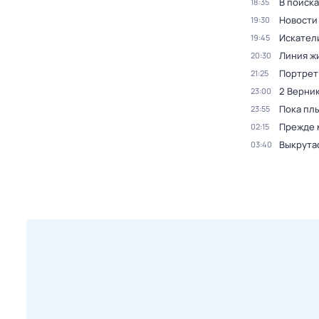
В поиск
18:35
Новости
19:30
Искател
19:45
Линия ж
20:30
Портрет
21:25
2 Верник
23:00
Пока пл
23:55
Прежде 
02:15
Выкрута
03:40