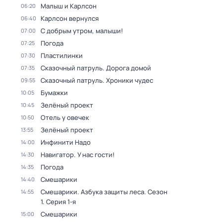
Малыш и Карлсон
06:20
Карлсон вернулся
06:40
С добрым утром, малыши!
07:00
Погода
07:25
Пластилинки
07:30
Сказочный патруль. Дорога домой
07:35
Сказочный патруль. Хроники чудес
09:55
Бумажки
10:05
Зелёный проект
10:45
Отель у овечек
10:50
Зелёный проект
13:55
Инфинити Надо
14:00
Навигатор. У нас гости!
14:30
Погода
14:35
Смешарики
14:40
Смешарики. Азбука защиты леса
. Сезон
14:55
1
. Серия 1-я
Смешарики
15:00