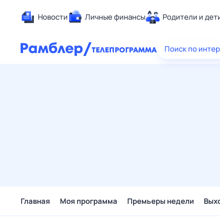
Новости
Личные финансы
Родители и дет
Здоровье
Поиск по инте
Развлечен
Дом и уют
Спорт
Карьера
Авто
Технологи
Жизненные
Сберегаем
Гороскопы
Главная
Моя программа
Премьеры недели
Вых