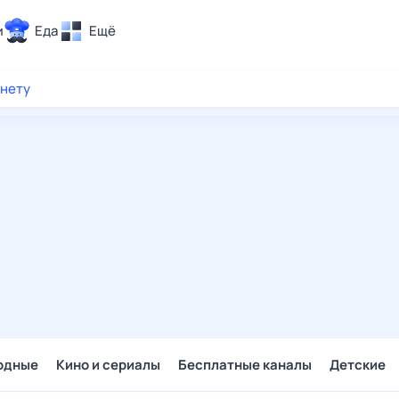
и
Еда
Ещё
Почта
рнету
ия и отдых
Поиск
Погода
ТВ-программа
и и тренды
 ситуации
 вместе
Помощь
одные
Кино и сериалы
Бесплатные каналы
Детские