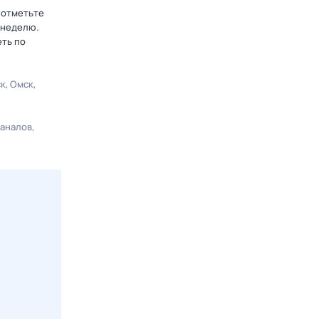
 отметьте
 неделю.
еть по
ск
Омск
каналов