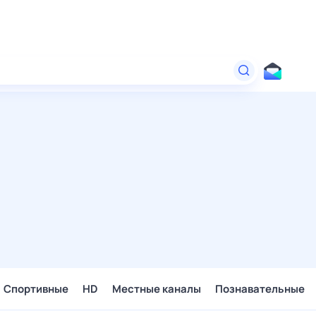
Спортивные
HD
Местные каналы
Познавательные