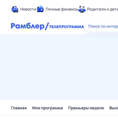
Новости
Личные финансы
Родители и дет
Здоровье
Поиск по инте
Развлечен
Дом и уют
Спорт
Карьера
Авто
Технологи
Жизненные
Сберегаем
Гороскопы
Главная
Моя программа
Премьеры недели
Вых