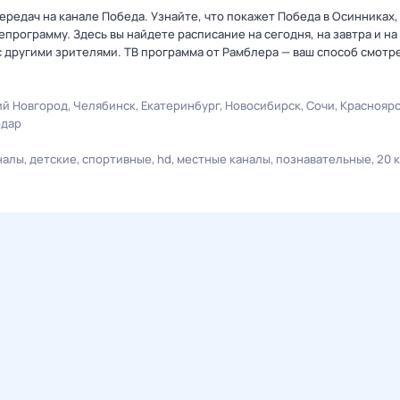
редач на канале Победа. Узнайте, что покажет Победа в Осинниках,
рограмму. Здесь вы найдете расписание на сегодня, на завтра и на
 другими зрителями. ТВ программа от Рамблера — ваш способ смотр
й Новгород
Челябинск
Екатеринбург
Новосибирск
Сочи
Краснояр
одар
налы
детские
спортивные
hd
местные каналы
познавательные
20 