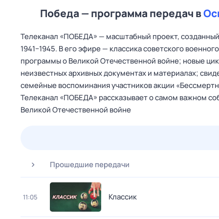
Победа — программа передач в
Ос
Телеканал «ПОБЕДА» — масштабный проект, созданный 
1941−1945. В его эфире — классика советского военно
программы о Великой Отечественной войне; новые цик
неизвестных архивных документах и материалах; свид
семейные воспоминания участников акции «Бессмертны
Телеканал «ПОБЕДА» рассказывает о самом важном соб
Великой Отечественной войне
26 июл,
вс
27 июл,
пн
28 июл,
вт
29 июл,
ср
Прошедшие передачи
Классик
11:05