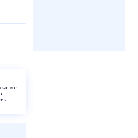
 канал о
о,
ке и