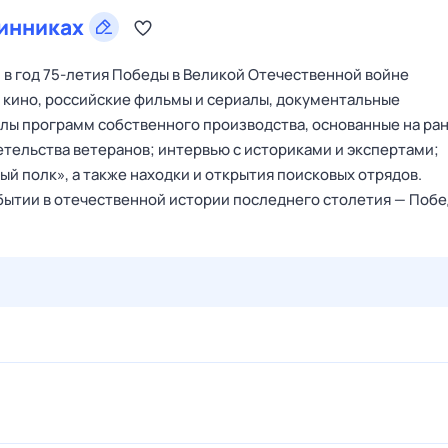
инниках
в год 75-летия Победы в Великой Отечественной войне
го кино, российские фильмы и сериалы, документальные
лы программ собственного производства, основанные на ра
етельства ветеранов; интервью с историками и экспертами;
й полк», а также находки и открытия поисковых отрядов.
ытии в отечественной истории последнего столетия — Побе
30 июл,
чт
31 июл,
пт
1 авг,
сб
2 авг,
вс
3 авг,
пн
4 а