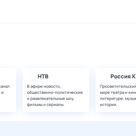
НТВ
Россия К
канал
В эфире новости,
Просветительский
 и
общественно-политические
мире театра и кин
и развлекательные шоу,
литературе, музы
фильмы и сериалы.
истории.