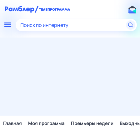
Поиск по интернету
Главная
Моя программа
Премьеры недели
Выходн