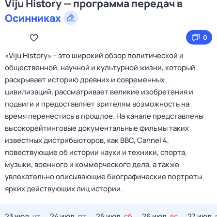
Viju History — программа передач в
Осинниках
0
«Viju History» – это широкий обзор политической и
общественной, научной и культурной жизни, который
раскрывает историю древних и современных
цивилизаций, рассматривает великие изобретения и
подвиги и предоставляет зрителям возможность на
время перенестись в прошлое. На канале представлены
высокорейтинговые документальные фильмы таких
известных дистрибьюторов, как BBC, Cannel 4,
повествующие об истории науки и техники, спорта,
музыки, военного и коммерческого дела, а также
увлекательно описывающие биографические портреты
ярких действующих лиц истории.
23 июл,
чт
24 июл,
пт
25 июл,
сб
26 июл,
вс
27 июл,