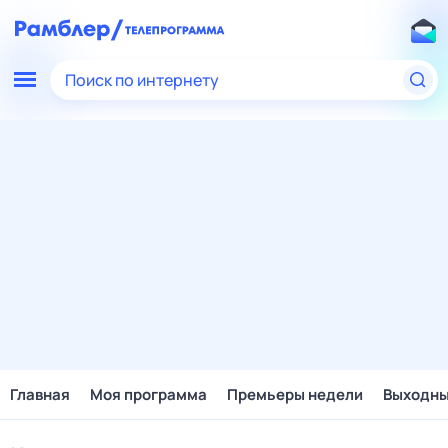
Поиск по интернету
Главная
Моя программа
Премьеры недели
Выходн