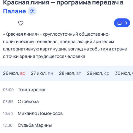
Красная линия — программа передач в
Палане
0
«Красная линия» - круглосуточный общественно-
политический телеканал, предлагающий зрителям
альтернативную картину дня, взгляд на события в стране
с точки зрения трудящегося человека
26 июл,
вс
27 июл,
пн
28 июл,
вт
29 июл,
ср
30 июл,
Точка зрения
08:00
Стрекоза
08:55
Михайло Ломоносов
10:40
Судьба Марины
12:30