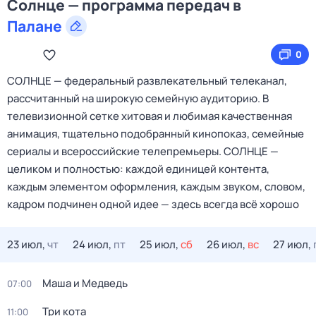
Солнце — программа передач в
Палане
0
СОЛНЦЕ — федеральный развлекательный телеканал,
рассчитанный на широкую семейную аудиторию. В
телевизионной сетке хитовая и любимая качественная
анимация, тщательно подобранный кинопоказ, семейные
сериалы и всероссийские телепремьеры. СОЛНЦЕ —
целиком и полностью: каждой единицей контента,
каждым элементом оформления, каждым звуком, словом,
кадром подчинен одной идее — здесь всегда всё хорошо
23 июл,
чт
24 июл,
пт
25 июл,
сб
26 июл,
вс
27 июл,
Маша и Медведь
07:00
Три кота
11:00