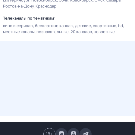
Екатеринбург
Новосибирск
Сочи
Красноярск
Омск
Самара
Ростов-на-Дону
Краснодар
Телеканалы по тематикам:
кино и сериалы
бесплатные каналы
детские
спортивные
hd
местные каналы
познавательные
20 каналов
новостные
18
+