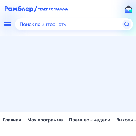
Поиск по интернету
Главная
Моя программа
Премьеры недели
Выходн