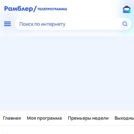
Поиск по интернету
Главная
Моя программа
Премьеры недели
Выходн