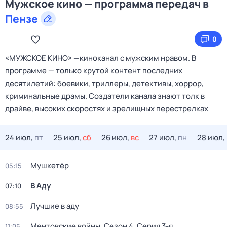
Мужское кино — программа передач в
Пензе
0
«МУЖСКОЕ КИНО» —киноканал с мужским нравом. В
программе — только крутой контент последних
десятилетий: боевики, триллеры, детективы, хоррор,
криминальные драмы. Создатели канала знают толк в
драйве, высоких скоростях и зрелищных перестрелках
24 июл,
пт
25 июл,
сб
26 июл,
вс
27 июл,
пн
28 июл,
Мушкетёр
05:15
В Аду
07:10
Лучшие в аду
08:55
Ментовские войны
. Сезон 4
. Серия 3-я
11:05