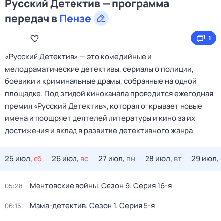
Русский Детектив — программа
передач в
Пензе
1
«Русский Детектив» — это комедийные и
мелодраматические детективы, сериалы о полиции,
боевики и криминальные драмы, собранные на одной
площадке. Под эгидой киноканала проводится ежегодная
премия «Русский Детектив», которая открывает новые
имена и поощряет деятелей литературы и кино за их
достижения и вклад в развитие детективного жанра
25 июл,
сб
26 июл,
вс
27 июл,
пн
28 июл,
вт
29 июл,
Ментовские войны
. Сезон 9
. Серия 16-я
05:28
Мама-детектив
. Сезон 1
. Серия 5-я
06:15