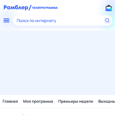
Поиск по интернету
Главная
Моя программа
Премьеры недели
Выходн