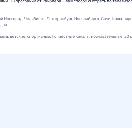
лями. ТВ программа от Рамблера — ваш способ смотреть по телевизо
й Новгород
Челябинск
Екатеринбург
Новосибирск
Сочи
Краснояр
одар
налы
детские
спортивные
hd
местные каналы
познавательные
20 