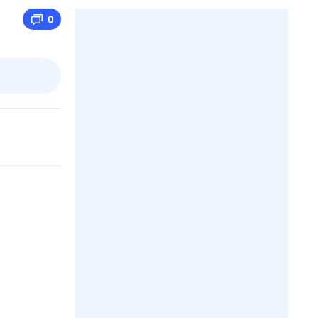
0
3 авг,
пн
4 авг,
вт
5 авг,
ср
6 авг,
чт
Вчера
Сегодня