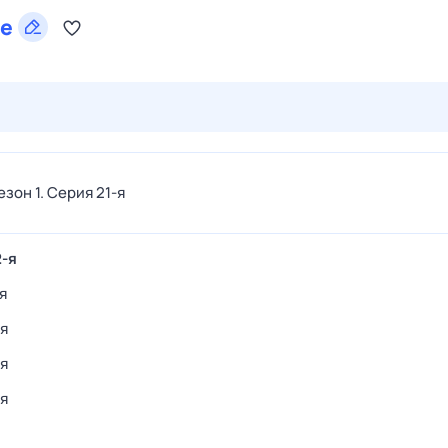
е
29 июл,
ср
30 июл,
чт
31 июл,
пт
1 авг,
сб
2 авг,
вс
езон 1
. Серия 21-я
2-я
я
-я
-я
-я