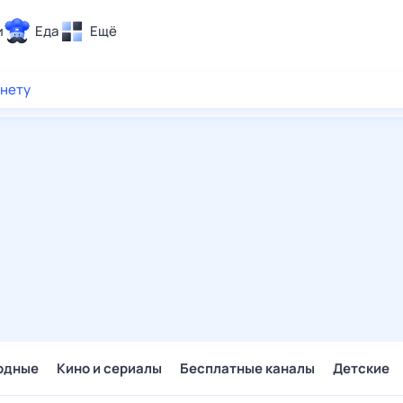
и
Еда
Ещё
Почта
рнету
ия и отдых
Поиск
Погода
ТВ-программа
и и тренды
 ситуации
 вместе
Помощь
одные
Кино и сериалы
Бесплатные каналы
Детские