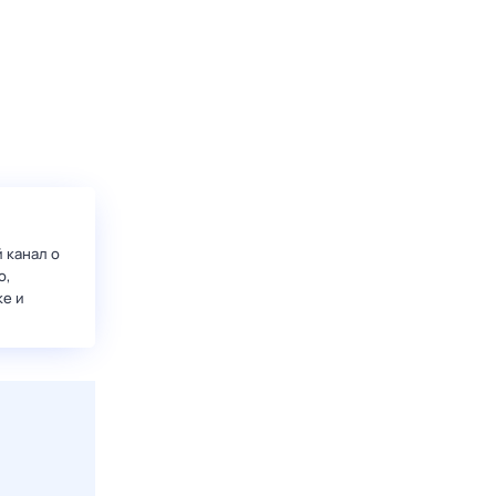
 канал о
о,
ке и