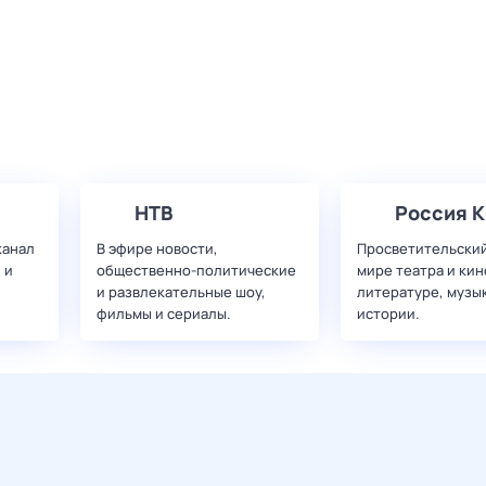
НТВ
Россия К
канал
В эфире новости,
Просветительский
 и
общественно-политические
мире театра и кин
и развлекательные шоу,
литературе, музы
фильмы и сериалы.
истории.