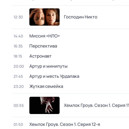
Господин Никто
12:30
Миссия «НЛО»
14:40
Перспектива
16:35
Астронавт
18:15
Артур и минипуты
20:00
Артур и месть Урдалака
21:45
Жуткая семейка
23:20
Хемлок Гроув
. Сезон 1
. Серия 1
00:55
Хемлок Гроув
. Сезон 1
. Серия 12-я
01:50