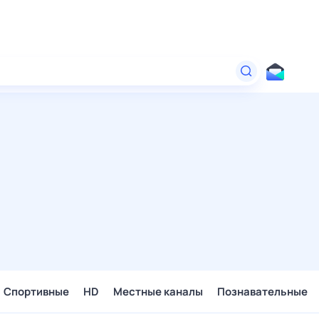
Спортивные
HD
Местные каналы
Познавательные