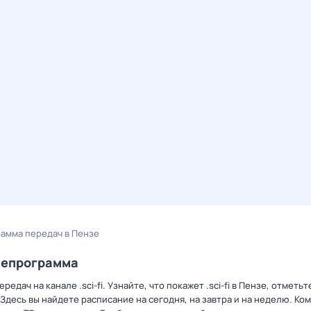
грамма передач в Пензе
елепрограмма
дач на канале .sci-fi. Узнайте, что покажет .sci-fi в Пензе, отметь
Здесь вы найдете расписание на сегодня, на завтра и на неделю. К