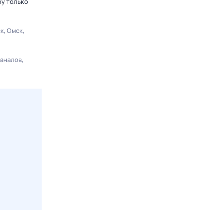
ру только
ск
Омск
каналов