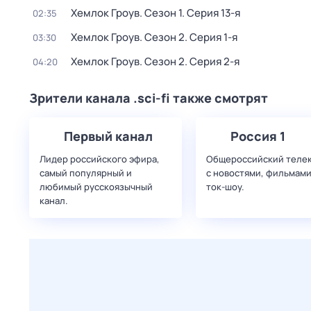
Хемлок Гроув
. Сезон 1
. Серия 13-я
02:35
Хемлок Гроув
. Сезон 2
. Серия 1-я
03:30
Хемлок Гроув
. Сезон 2
. Серия 2-я
04:20
Зрители канала .sci-fi также смотрят
Первый канал
Россия 1
Лидер российского эфира,
Общероссийский теле
самый популярный и
с новостями, фильмами
любимый русскоязычный
ток-шоу.
канал.