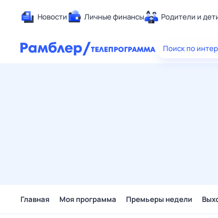
Новости
Личные финансы
Родители и дет
Здоровье
Поиск по инте
Развлечен
Дом и уют
Спорт
Карьера
Авто
Технологи
Жизненные
Сберегаем
Гороскопы
Главная
Моя программа
Премьеры недели
Вых