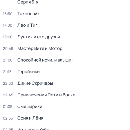
Серия 5-я
Технолайк
16:50
Лео и Тиг
17:00
Лунтик и его друзья
19:00
Мастер Витя и Мотор
20:45
Спокойной ночи, малыши!
21:00
Геройчики
21:15
Дикие Скричеры
22:30
Приключения Пети и Волка
22:45
Смешарики
01:05
Соня и Лёня
02:35
Четверо в Кубе
04:05