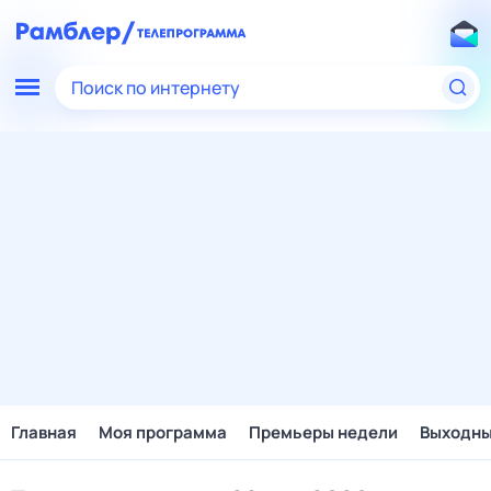
Поиск по интернету
Главная
Моя программа
Премьеры недели
Выходн