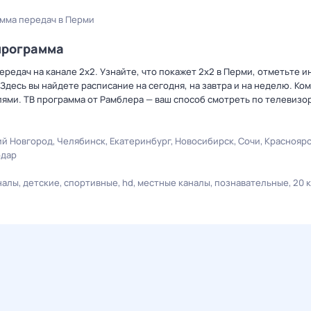
амма передач в Перми
программа
редач на канале 2x2. Узнайте, что покажет 2x2 в Перми, отметьте 
Здесь вы найдете расписание на сегодня, на завтра и на неделю. К
лями. ТВ программа от Рамблера — ваш способ смотреть по телевизо
й Новгород
Челябинск
Екатеринбург
Новосибирск
Сочи
Краснояр
одар
налы
детские
спортивные
hd
местные каналы
познавательные
20 