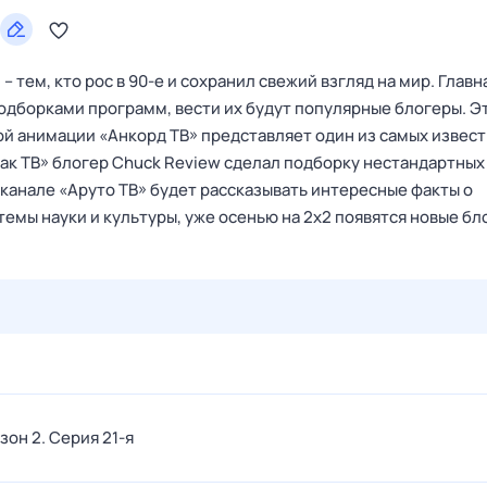
 тем, кто рос в 90-е и сохранил свежий взгляд на мир. Главн
одборками программ, вести их будут популярные блогеры. Э
ой анимации «Анкорд ТВ» представляет один из самых извес
Чак ТВ» блогер Chuck Review сделал подборку нестандартных
канале «Аруто ТВ» будет рассказывать интересные факты о
темы науки и культуры, уже осенью на 2х2 появятся новые бл
27 июл,
пн
28 июл,
вт
29 июл,
ср
30 июл,
чт
31 июл,
езон 2
. Серия 21-я