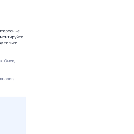
интересные
омментируйте
ру только
ск
Омск
каналов