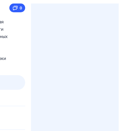
0
ая
ти
тных
оки
пт
1 авг,
сб
2 авг,
вс
3 авг,
пн
4 авг,
вт
Вчера
Сегод