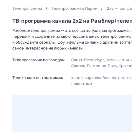
Телепрограмма
Телепрограмма в Перми
2x2 — прогр
ТВ-программа канала 2x2 на Рамблер/теле
Рамблер/телепрограмма — это всегда актуальная программа пе
передачи и сохраните их свою персональную телепрограмму. 
и обсуждайте сериалы, шоу и фильмы онлайн с другими зрите
самое интересное на любых каналах.
Телепрограмма по городам:
Санкт-Петербург
Казань
Нижни
Самара
Ростов-на-Дону
Красн
Телеканалы по тематикам:
кино и сериалы
бесплатные ка
новостные