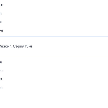
-я
я
я
-я
Сезон 1
. Серия 15-я
-я
-я
-я
-я