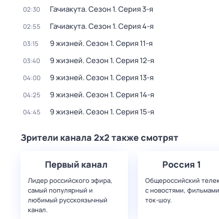
Гачиакута
. Сезон 1
. Серия 3-я
02:30
Гачиакута
. Сезон 1
. Серия 4-я
02:55
9 жизней
. Сезон 1
. Серия 11-я
03:15
9 жизней
. Сезон 1
. Серия 12-я
03:40
9 жизней
. Сезон 1
. Серия 13-я
04:00
9 жизней
. Сезон 1
. Серия 14-я
04:25
9 жизней
. Сезон 1
. Серия 15-я
04:45
Зрители канала 2x2 также смотрят
Первый канал
Россия 1
Лидер российского эфира,
Общероссийский теле
самый популярный и
с новостями, фильмами
любимый русскоязычный
ток-шоу.
канал.