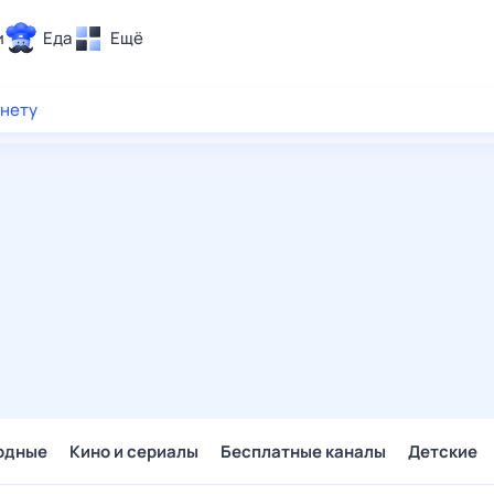
и
Еда
Ещё
Почта
рнету
ия и отдых
Поиск
Погода
ТВ-программа
и и тренды
 ситуации
 вместе
Помощь
одные
Кино и сериалы
Бесплатные каналы
Детские