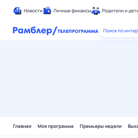
Новости
Личные финансы
Родители и дет
Здоровье
Поиск по инте
Развлечен
Дом и уют
Спорт
Карьера
Авто
Технологи
Жизненные
Сберегаем
Гороскопы
Главная
Моя программа
Премьеры недели
Вых