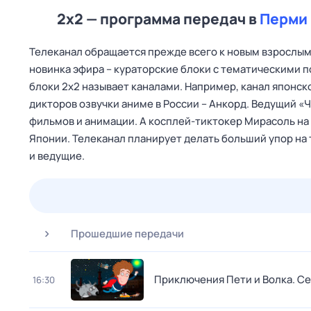
2x2 — программа передач в
Перми
Телеканал обращается прежде всего к новым взрослым –
новинка эфира – кураторские блоки с тематическими п
блоки 2х2 называет каналами. Например, канал японск
дикторов озвучки аниме в России – Анкорд. Ведущий «
фильмов и анимации. А косплей-тиктокер Мирасоль на 
Японии. Телеканал планирует делать больший упор на 
и ведущие.
23 июл,
чт
24 июл,
пт
25 июл,
сб
26 июл,
вс
Прошедшие передачи
Приключения Пети и Волка
. С
16:30