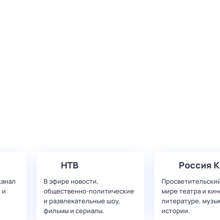
НТВ
Россия К
канал
В эфире новости,
Просветительский
 и
общественно-политические
мире театра и кин
и развлекательные шоу,
литературе, музы
фильмы и сериалы.
истории.