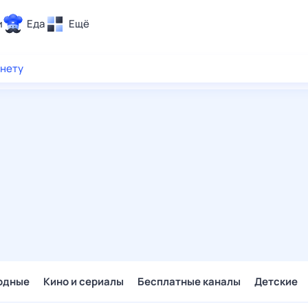
и
Еда
Ещё
Почта
рнету
ия и отдых
Поиск
Погода
ТВ-программа
и и тренды
 ситуации
 вместе
Помощь
одные
Кино и сериалы
Бесплатные каналы
Детские