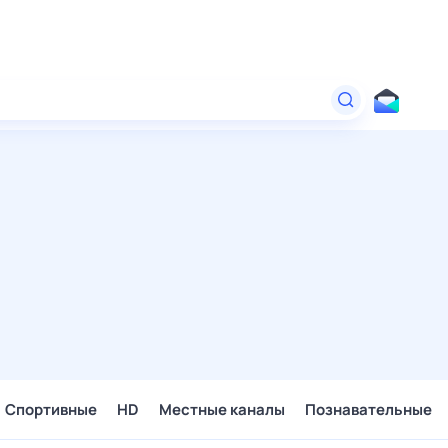
Спортивные
HD
Местные каналы
Познавательные