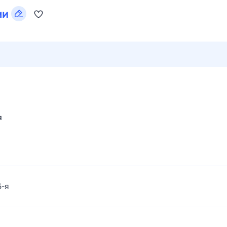
ми
28 июл,
вт
29 июл,
ср
30 июл,
чт
31 июл,
пт
1 авг,
сб
я
6-я