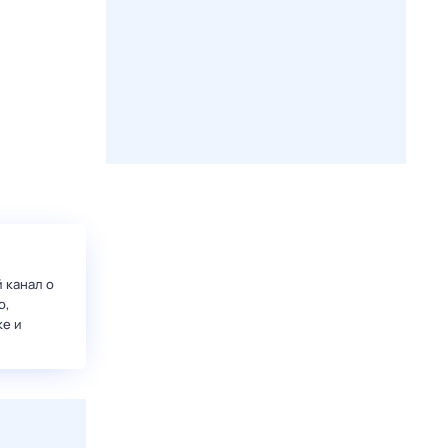
 канал о
о,
ке и