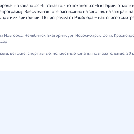
дач на канале .sci-fi. Узнайте, что покажет .sci-fi в Перми, отметьт
рограмму. Здесь вы найдете расписание на сегодня, на завтра и на
 другими зрителями. ТВ программа от Рамблера — ваш способ смотр
й Новгород
Челябинск
Екатеринбург
Новосибирск
Сочи
Краснояр
одар
налы
детские
спортивные
hd
местные каналы
познавательные
20 