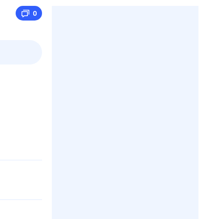
0
2 авг,
вс
3 авг,
пн
4 авг,
вт
5 авг,
ср
Вчера
Сегодня