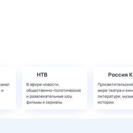
НТВ
Россия К
канал
В эфире новости,
Просветительский
 и
общественно-политические
мире театра и кин
и развлекательные шоу,
литературе, музы
фильмы и сериалы.
истории.