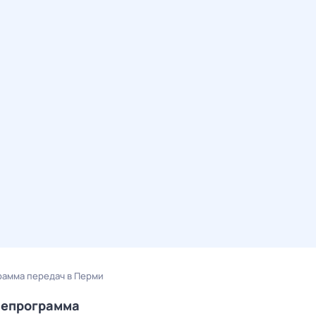
ограмма передач в Перми
елепрограмма