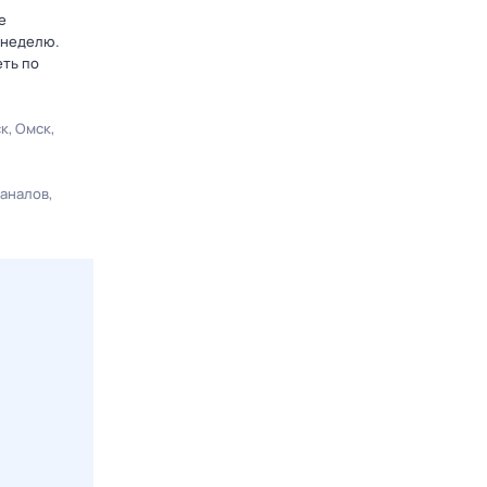
е
 неделю.
еть по
ск
Омск
каналов