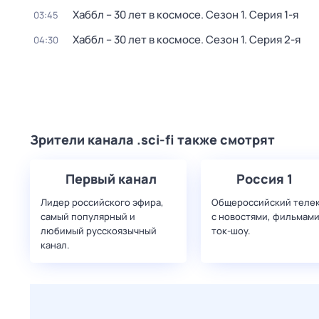
Хаббл – 30 лет в космосе
. Сезон 1
. Серия 1-я
03:45
Хаббл – 30 лет в космосе
. Сезон 1
. Серия 2-я
04:30
Зрители канала .sci-fi также смотрят
Первый канал
Россия 1
Лидер российского эфира,
Общероссийский теле
самый популярный и
с новостями, фильмами
любимый русскоязычный
ток-шоу.
канал.