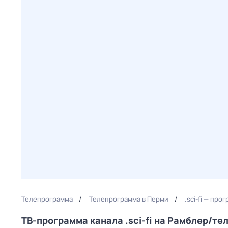
Телепрограмма
Телепрограмма в Перми
.sci-fi — пр
ТВ-программа канала .sci-fi на Рамблер/т