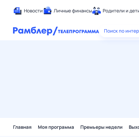
Новости
Личные финансы
Родители и дет
Здоровье
Поиск по инте
Развлечен
Дом и уют
Спорт
Карьера
Авто
Технологи
Жизненные
Сберегаем
Гороскопы
Главная
Моя программа
Премьеры недели
Вых