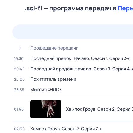
.sci-fi — программа передач в
Пер
24 июл,
пт
25 июл,
сб
26 июл,
вс
27 июл,
пн
Прошедшие передачи
Последний предок: Начало
. Сезон 1
. Серия 3-я
19:30
Последний предок: Начало
. Сезон 1
. Серия 4-
20:45
Похититель времени
22:00
Миссия «НЛО»
23:55
Хемлок Гроув
. Сезон 2
. Серия 
01:50
Хемлок Гроув
. Сезон 2
. Серия 7-я
02:50