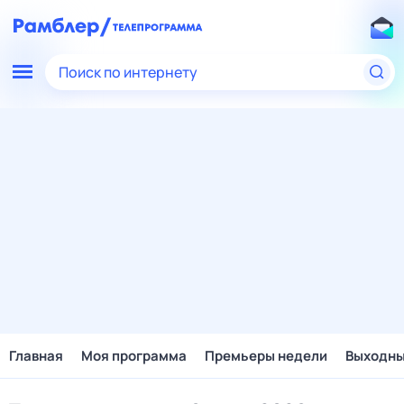
Поиск по интернету
Главная
Моя программа
Премьеры недели
Выходн