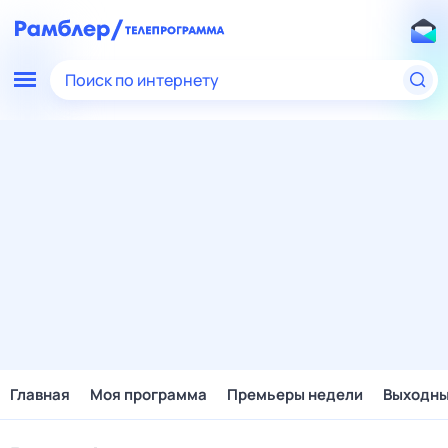
Поиск по интернету
Главная
Моя программа
Премьеры недели
Выходн