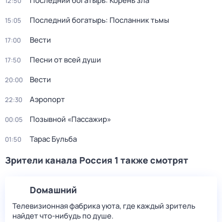
Последний богатырь: Корень зла
12:50
Последний богатырь: Посланник тьмы
15:05
Вести
17:00
Песни от всей души
17:50
Вести
20:00
Аэропорт
22:30
Позывной «Пассажир»
00:05
Тарас Бульба
01:50
Зрители канала Россия 1 также смотрят
Dомашний
Телевизионная фабрика уюта, где каждый зритель
найдет что‑нибудь по душе.