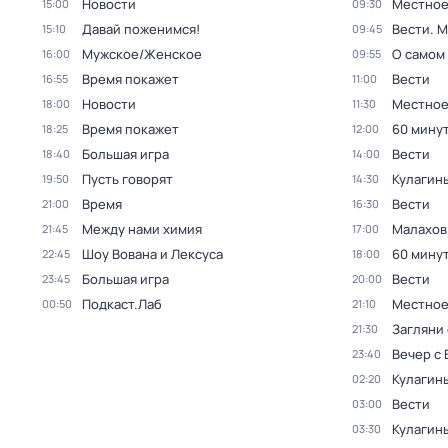
Новости
Местное
15:00
09:30
Давай поженимся!
Вести. 
15:10
09:45
Мужское/Женское
О самом
16:00
09:55
Время покажет
Вести
16:55
11:00
Новости
Местное
18:00
11:30
Время покажет
60 мину
18:25
12:00
Большая игра
Вести
18:40
14:00
Пусть говорят
Кулагин
19:50
14:30
Время
Вести
21:00
16:30
Между нами химия
Малахов
21:45
17:00
Шоу Вована и Лексуса
60 мину
22:45
18:00
Большая игра
Вести
23:45
20:00
Подкаст.Лаб
Местное
00:50
21:10
Загляни 
21:30
Вечер с
23:40
Кулагин
02:20
Вести
03:00
Кулагин
03:30