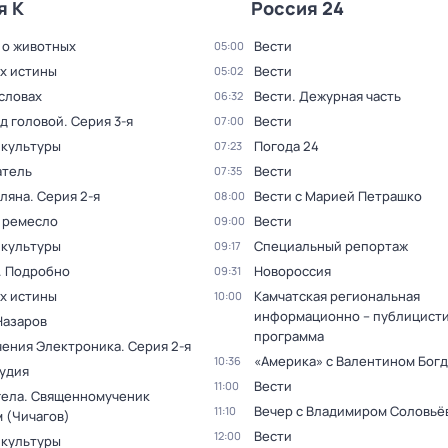
я К
Россия 24
 о животных
Вести
05:00
ах истины
Вести
05:02
словах
Вести. Дежурная часть
06:32
ад головой
. Серия 3-я
Вести
07:00
 культуры
Погода 24
07:23
тель
Вести
07:35
оляна
. Серия 2-я
Вести с Марией Петрашко
08:00
 ремесло
Вести
09:00
 культуры
Специальный репортаж
09:17
. Подробно
Новороссия
09:31
ах истины
Камчатская региональная
10:00
информационно – публицист
Назаров
программа
ения Электроника
. Серия 2-я
«Америка» с Валентином Бог
10:36
тудия
Вести
11:00
гела. Священномученик
Вечер с Владимиром Соловьё
11:10
 (Чичагов)
Вести
12:00
 культуры