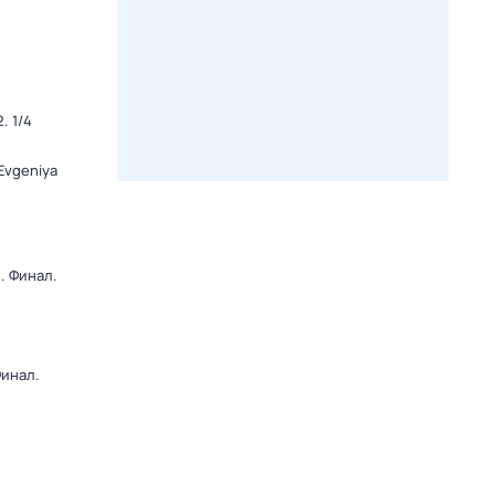
. 1/4
Evgeniya
. Финал.
Финал.