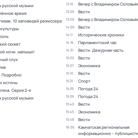
Вечер с Владимиром Соловьё
12:10
 русской музыки
Вести
13:00
лённое время
Вечер с Владимиром Соловьё
13:09
пивак. 10 заповедей режиссера
Вести
14:00
 культуры
Исторические хроники
14:11
роль
Парламентский час
14:16
кий сюжет
Вести. Дежурная часть
14:31
ой ночи, малыши!
Вести
15:00
ный слух
Экономика
15:07
ума
Вести
15:10
. Подробно
Спорт
15:31
ах истины
Погода 24
15:35
оляна
. Серия 2-я
Погода 24
15:39
 русской музыки
Вести
15:40
Экономика
15:45
Вести
15:48
Камчатская региональная
16:00
информационно – публицист