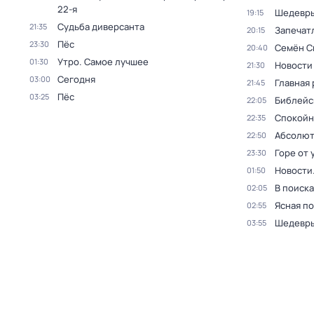
22-я
Шедевры
19:15
Судьба диверсанта
21:35
Запечат
20:15
Пёс
23:30
Семён С
20:40
Утро. Самое лучшее
01:30
Новости
21:30
Сегодня
03:00
Главная 
21:45
Пёс
03:25
Библейс
22:05
Спокойн
22:35
Абсолют
22:50
Горе от 
23:30
Новости
01:50
В поиск
02:05
Ясная п
02:55
Шедевры
03:55