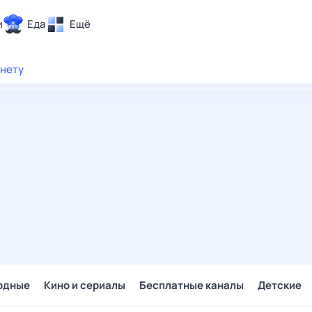
и
Еда
Ещё
Почта
рнету
ия и отдых
Поиск
Погода
ТВ-программа
и и тренды
 ситуации
 вместе
Помощь
одные
Кино и сериалы
Бесплатные каналы
Детские