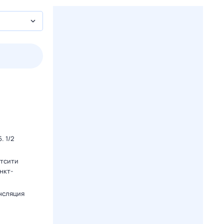
пт
1 авг,
сб
2 авг,
вс
3 авг,
пн
4 авг,
вт
Вчера
Сегод
. 1/2
тсити
анкт-
нсляция