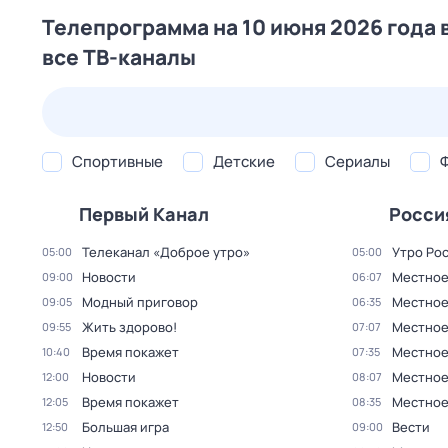
Телепрограмма на 10 июня 2026 года 
все ТВ-каналы
23 июл,
чт
24 июл,
пт
25 июл,
сб
26 июл,
вс
Спортивные
Детские
Сериалы
Первый Канал
Росси
Телеканал «Доброе утро»
Утро Ро
05:00
05:00
Новости
Местное
09:00
06:07
Модный приговор
Местное
09:05
06:35
Жить здорово!
Местное
09:55
07:07
Время покажет
Местное
10:40
07:35
Новости
Местное
12:00
08:07
Время покажет
Местное
12:05
08:35
Большая игра
Вести
12:50
09:00