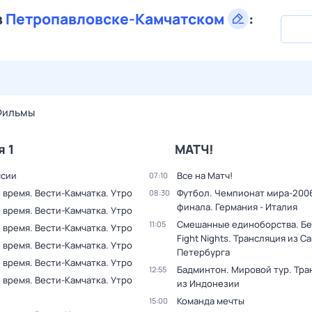
в
Петропавловске-Камчатском
:
27 июл,
пн
28 июл,
вт
29 июл,
ср
30 июл,
чт
31 июл,
Фильмы
я 1
МАТЧ!
ссии
Все на Матч!
07:10
 время. Вести-Камчатка. Утро
Футбол. Чемпионат мира-2006
08:30
финала. Германия - Италия
 время. Вести-Камчатка. Утро
Смешанные единоборства. Бе
11:05
 время. Вести-Камчатка. Утро
Fight Nights. Трансляция из С
 время. Вести-Камчатка. Утро
Петербурга
 время. Вести-Камчатка. Утро
Бадминтон. Мировой тур. Тра
12:55
 время. Вести-Камчатка. Утро
из Индонезии
Команда мечты
15:00