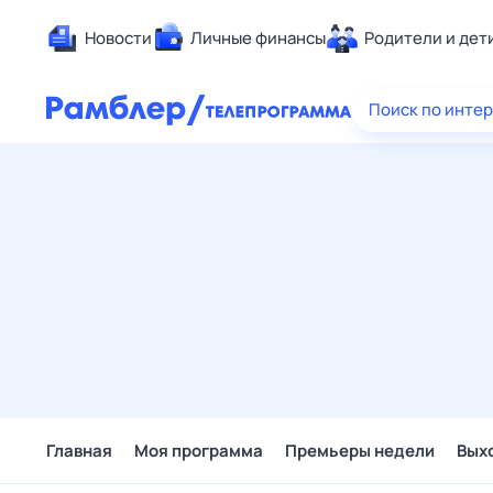
Новости
Личные финансы
Родители и дет
Здоровье
Поиск по инте
Развлечен
Дом и уют
Спорт
Карьера
Авто
Технологи
Жизненные
Сберегаем
Гороскопы
Главная
Моя программа
Премьеры недели
Вых