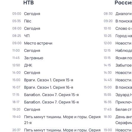
НТВ
Росси
Сегодня
Диалоги
05:00
08:30
Пёс
В поиск
05:35
09:20
Сегодня
Слово о 
08:00
10:10
ЧП
Город н
08:25
10:25
Место встречи
Новости
09:00
12:00
Сегодня
Наблюда
11:00
12:15
За гранью
Ясная п
11:45
13:15
ДНК
Забытое
12:50
14:15
Сегодня
Новости
14:00
14:30
Враги
. Сезон 1
. Серия 15-я
Новости
15:00
14:45
Враги
. Сезон 1
. Серия 16-я
В поиск
16:07
15:00
Балабол
. Сезон 7
. Серия 15-я
Эдуард 
17:15
15:55
Балабол
. Сезон 7
. Серия 16-я
Приключ
18:17
16:35
Сегодня
Белая с
19:20
17:45
Пять минут тишины. Море и горы
. Серия
День ан
19:40
18:30
21-я
Серафим
Пять минут тишины. Море и горы
. Серия
Новости
20:37
19:00