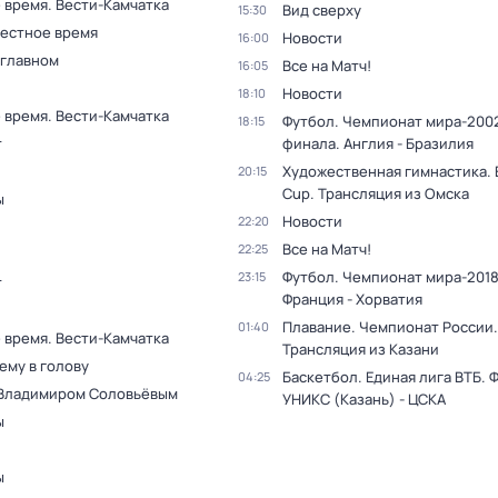
 время. Вести-Камчатка
Вид сверху
15:30
Местное время
Новости
16:00
 главном
Все на Матч!
16:05
Новости
18:10
 время. Вести-Камчатка
Футбол. Чемпионат мира-2002
18:15
т
финала. Англия - Бразилия
Художественная гимнастика. 
20:15
Cup. Трансляция из Омска
ы
Новости
22:20
Все на Матч!
22:25
Футбол. Чемпионат мира-2018
23:15
т
Франция - Хорватия
Плавание. Чемпионат России.
01:40
 время. Вести-Камчатка
Трансляция из Казани
ему в голову
Баскетбол. Единая лига ВТБ. 
04:25
 Владимиром Соловьёвым
УНИКС (Казань) - ЦСКА
ы
ы