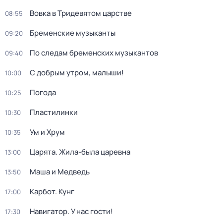
Вовка в Тридевятом царстве
08:55
Бременские музыканты
09:20
По следам бременских музыкантов
09:40
С добрым утром, малыши!
10:00
Погода
10:25
Пластилинки
10:30
Ум и Хрум
10:35
Царята. Жила-была царевна
13:00
Маша и Медведь
13:50
Карбот. Кунг
17:00
Навигатор. У нас гости!
17:30