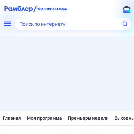
Поиск по интернету
Главная
Моя программа
Премьеры недели
Выходн