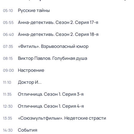
Русские тайны
05:10
Анна-детективъ
. Сезон 2
. Серия 17-я
05:55
Анна-детективъ
. Сезон 2
. Серия 18-я
06:40
«Фитиль». Взрывоопасный юмор
07:35
Виктор Павлов. Голубиная душа
08:15
Настроение
09:00
Доктор И...
11:10
Отличница
. Сезон 1
. Серия 3-я
11:35
Отличница
. Сезон 1
. Серия 4-я
12:30
«Союзмультфильм». Недетские страсти
13:35
События
14:30