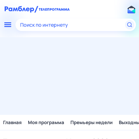
Поиск по интернету
Главная
Моя программа
Премьеры недели
Выходн