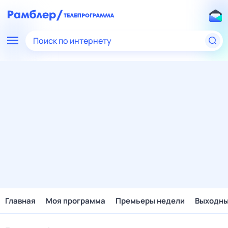
Поиск по интернету
Главная
Моя программа
Премьеры недели
Выходн