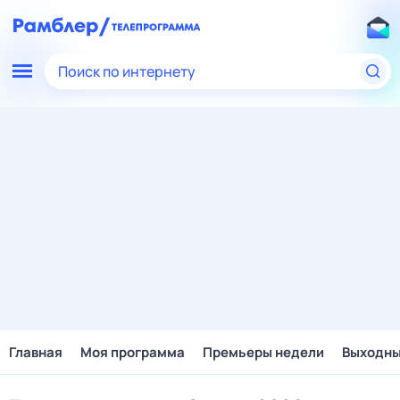
Поиск по интернету
Главная
Моя программа
Премьеры недели
Выходн