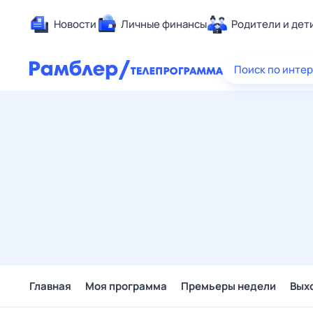
Новости
Личные финансы
Родители и дет
Здоровье
Поиск по инте
Развлечен
Дом и уют
Спорт
Карьера
Авто
Технологи
Жизненные
Сберегаем
Гороскопы
Главная
Моя программа
Премьеры недели
Вых