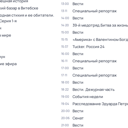
мешная история
Вести
13:00
кий базар в Витебске
Специальный репортаж
13:11
одная стихия и ее обитатели
.
Вести
14:00
 Серия 1-я
39-й медотряд.Битва за жизнь
14:20
и
Вести
15:00
в мире
«Америка» с Валентином Бог
15:15
Tucker. Россия 24
15:37
Вести
16:00
оун
Специальный репортаж
16:11
ие эфира
Вести
17:00
Специальный репортаж
17:11
Вести
18:00
Вести. Дежурная часть
18:22
События недели
19:00
Расследование Эдуарда Петр
19:04
Вести
20:00
Сенат
20:06
Вести
21:00