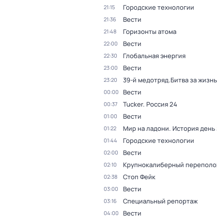
Городские технологии
21:15
Вести
21:36
Горизонты атома
21:48
Вести
22:00
Глобальная энергия
22:30
Вести
23:00
39-й медотряд.Битва за жизнь
23:20
Вести
00:00
Tucker. Россия 24
00:37
Вести
01:00
Мир на ладони. История день
01:22
Городские технологии
01:44
Вести
02:00
Крупнокалиберный переполо
02:10
Стоп Фейк
02:38
Вести
03:00
Специальный репортаж
03:16
Вести
04:00