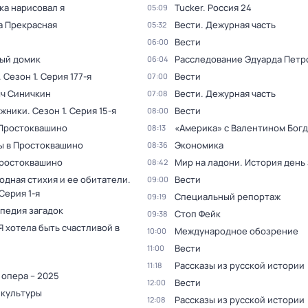
ка нарисовал я
Tucker. Россия 24
05:09
а Прекрасная
Вести. Дежурная часть
05:32
Вести
06:00
ый домик
Расследование Эдуарда Петр
06:04
. Сезон 1
. Серия 177-я
Вести
07:00
ыч Синичкин
Вести. Дежурная часть
07:08
жники
. Сезон 1
. Серия 15-я
Вести
08:00
 Простоквашино
«Америка» с Валентином Бог
08:13
ы в Простоквашино
Экономика
08:36
Простоквашино
Мир на ладони. История день
08:42
одная стихия и ее обитатели
.
Вести
09:00
 Серия 1-я
Специальный репортаж
09:19
педия загадок
Стоп Фейк
09:38
Я хотела быть счастливой в
Международное обозрение
10:00
Вести
11:00
Рассказы из русской истории
11:18
 опера – 2025
Вести
12:00
 культуры
Рассказы из русской истории
12:08