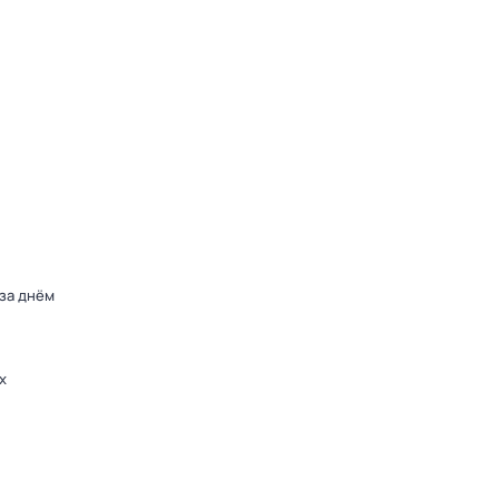
 за днём
х