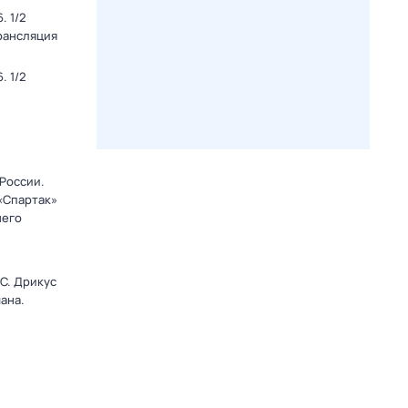
. 1/2
Трансляция
. 1/2
 России.
 «Спартак»
него
C. Дрикус
ана.