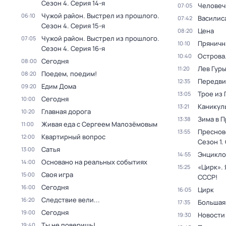
Сезон 4
. Серия 14-я
Человеч
07:05
Чужой район. Выстрел из прошлого
.
06:10
Василис
07:42
Сезон 4
. Серия 15-я
Цена
08:20
Чужой район. Выстрел из прошлого
.
07:05
Пряничн
10:10
Сезон 4
. Серия 16-я
Острова
10:40
Сегодня
08:00
Лев Гур
11:20
Поедем, поедим!
08:20
Передви
12:35
Едим Дома
09:20
Трое из
13:05
Сегодня
10:00
Каникул
13:21
Главная дорога
10:20
Зима в 
13:38
Живая еда с Сергеем Малозёмовым
11:00
Преснов
13:55
Квартирный вопрос
12:00
Сезон 1
.
Сатья
13:00
Энцикло
14:55
Основано на реальных событиях
14:00
«Цирк». 
15:25
Своя игра
15:00
СССР!
Сегодня
16:00
Цирк
16:05
Следствие вели...
16:20
Большая
17:35
Сегодня
19:00
Новости
19:30
Ты не поверишь!
19:40