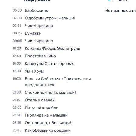
Барбоскины
Нет данных о п
05:00
С добрым утром, малыши!
07:00
Чик-Чирикино
07:35
Бумажки
08:25
Чик-Чирикино
09:05
Команда Флоры. Экопатруль
10:20
Простоквашино
12:40
Каникулы Светофоровых
16:30
Ум и Хрум
17:00
Белль и Себастьян: Приключения
19:30
продолжаются
Спокойной ночи, малыши!
21:00
Отель у овечек
21:15
Летучий корабль
23:00
Гирлянда из малышей
23:20
Осторожно, обезьянки!
23:35
Как обезьянки обедали
23:40