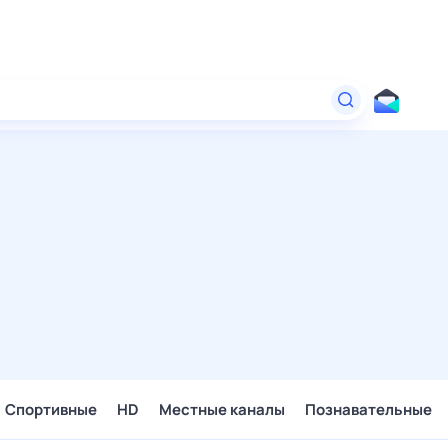
Спортивные
HD
Местные каналы
Познавательные