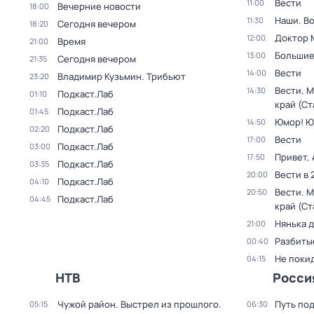
Вести
11:00
Вечерние новости
18:00
Наши. В
11:30
Сегодня вечером
18:20
Доктор 
12:00
Время
21:00
Большие
13:00
Сегодня вечером
21:35
Вести
14:00
Владимир Кузьмин. Трибьют
23:20
Вести. 
14:30
Подкаст.Лаб
01:10
край (С
Подкаст.Лаб
01:45
Юмор! Ю
14:50
Подкаст.Лаб
02:20
Вести
17:00
Подкаст.Лаб
03:00
Привет, 
17:50
Подкаст.Лаб
03:35
Вести в 
20:00
Подкаст.Лаб
04:10
Вести. 
20:50
Подкаст.Лаб
04:45
край (С
Нянька 
21:00
Разбиты
00:40
Не поки
04:15
НТВ
Росси
Чужой район. Выстрел из прошлого
.
Путь по
05:15
06:30