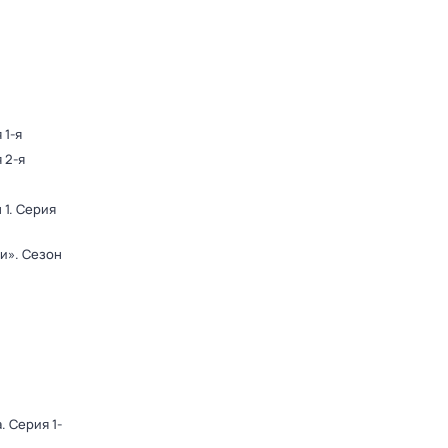
 1-я
 2-я
 1
. Серия
ди»
. Сезон
а
. Серия 1-