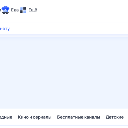
и
Еда
Ещё
Почта
рнету
ия и отдых
Поиск
Погода
ТВ-программа
и и тренды
 ситуации
 вместе
Помощь
одные
Кино и сериалы
Бесплатные каналы
Детские