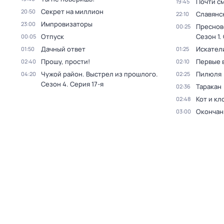
Почти с
19:45
Секрет на миллион
20:50
Славянс
22:10
Импровизаторы
23:00
Преснов
00:25
Отпуск
Сезон 1
.
00:05
Дачный ответ
Искател
01:50
01:25
Прошу, прости!
Первые 
02:40
02:10
Чужой район. Выстрел из прошлого
.
Пилюля
04:20
02:25
Сезон 4
. Серия 17-я
Таракан
02:36
Кот и кл
02:48
Окончан
03:00