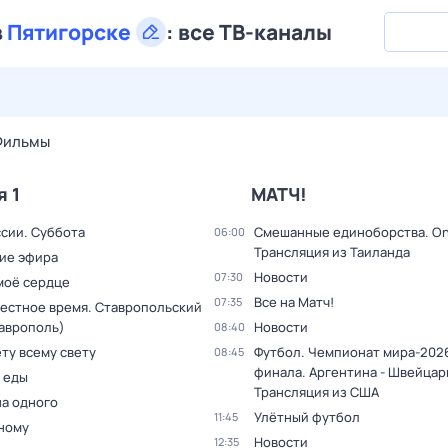
в
Пятигорске
:
все ТВ-каналы
29 июл,
ср
30 июл,
чт
31 июл,
пт
1 авг,
сб
2 авг,
вс
Фильмы
я 1
МАТЧ!
ссии. Суббота
Смешанные единоборства. On
06:00
Трансляция из Таиланда
ие эфира
Новости
07:30
моё сердце
Все на Матч!
07:35
Местное время. Ставропольский
таврополь)
Новости
08:40
ту всему свету
Футбол. Чемпионат мира-2026
08:45
финала. Аргентина - Швейцар
 еды
Трансляция из США
на одного
Улётный футбол
11:45
дному
Новости
12:35