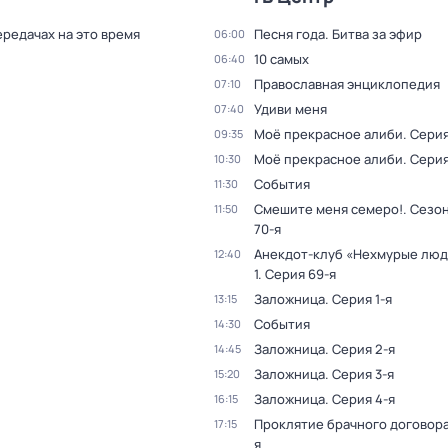
ередачах на это время
Песня года. Битва за эфир
06:00
10 самых
06:40
Православная энциклопедия
07:10
Удиви меня
07:40
Моё прекрасное алиби
. Серия
09:35
Моё прекрасное алиби
. Серия
10:30
События
11:30
Смешите меня семеро!
. Сезон
11:50
70-я
Анекдот-клуб «Нехмурые лю
12:40
1
. Серия 69-я
Заложница
. Серия 1-я
13:15
События
14:30
Заложница
. Серия 2-я
14:45
Заложница
. Серия 3-я
15:20
Заложница
. Серия 4-я
16:15
Проклятие брачного договор
17:15
я