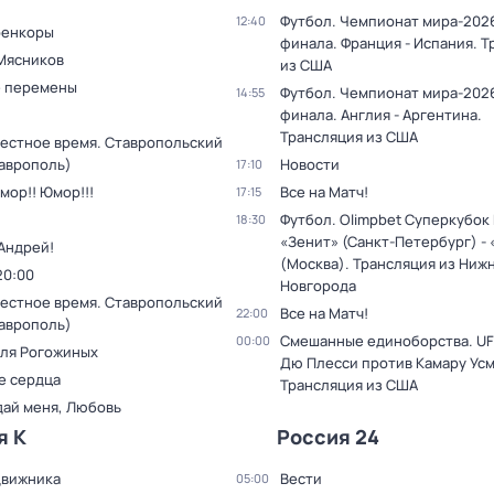
Футбол. Чемпионат мира-2026
12:40
оенкоры
финала. Франция - Испания. 
Мясников
из США
 перемены
Футбол. Чемпионат мира-2026
14:55
финала. Англия - Аргентина.
Трансляция из США
Местное время. Ставропольский
таврополь)
Новости
17:10
мор!! Юмор!!!
Все на Матч!
17:15
Футбол. Olimpbet Суперкубок
18:30
«Зенит» (Санкт-Петербург) -
Андрей!
(Москва). Трансляция из Ниж
20:00
Новгорода
Местное время. Ставропольский
Все на Матч!
22:00
таврополь)
Смешанные единоборства. UF
00:00
для Рогожиных
Дю Плесси против Камару Усм
е сердца
Трансляция из США
дай меня, Любовь
я К
Россия 24
движника
Вести
05:00