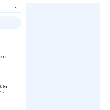
3 авг,
пн
4 авг,
вт
5 авг,
ср
6 авг,
чт
Вчера
Сегодня
e FC.
. 1/4
ия.