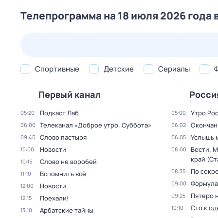
Телепрограмма на 18 июля 2026 года 
25 июл,
сб
26 июл,
вс
27 июл,
пн
28 июл,
вт
Спортивные
Детские
Сериалы
Первый канал
Росси
Подкаст.Лаб
Утро Ро
05:20
05:00
Телеканал «Доброе утро. Суббота»
Окончан
06:00
06:02
Слово пастыря
Услышь 
09:45
06:05
Новости
Вести. 
10:00
08:00
край (С
Слово не воробей
10:15
По секре
08:35
Вспомнить всё
11:10
Формула
09:00
Новости
12:00
Пятеро 
09:25
Поехали!
12:15
Сто к о
10:10
Арбатские тайны
13:10