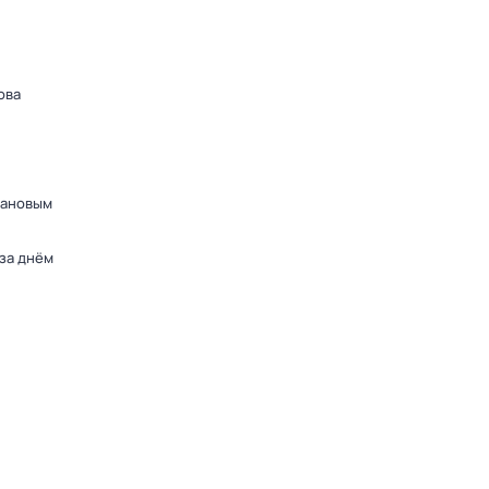
ова
дановым
 за днём