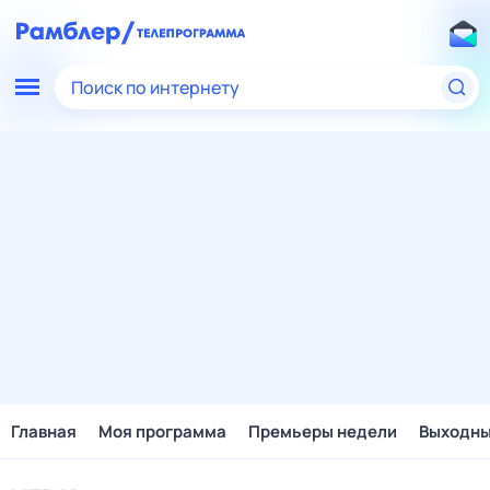
Поиск по интернету
Главная
Моя программа
Премьеры недели
Выходн