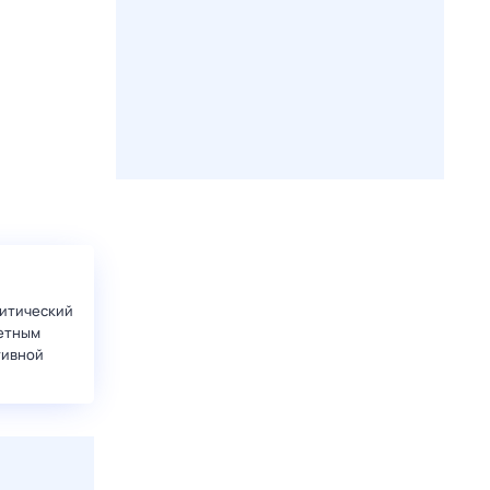
итический
етным
тивной