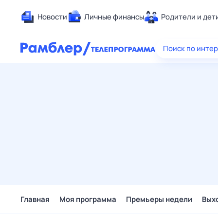
Новости
Личные финансы
Родители и дет
Здоровье
Поиск по инте
Развлечен
Дом и уют
Спорт
Карьера
Авто
Технологи
Жизненные
Сберегаем
Гороскопы
Главная
Моя программа
Премьеры недели
Вых