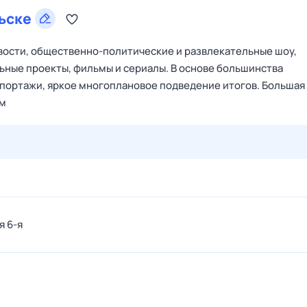
ьске
овости, общественно-политические и развлекательные шоу,
ные проекты, фильмы и сериалы. В основе большинства
епортажи, яркое многоплановое подведение итогов. Большая
ом
26 июл,
вс
27 июл,
пн
28 июл,
вт
29 июл,
ср
30 июл,
я 6-я