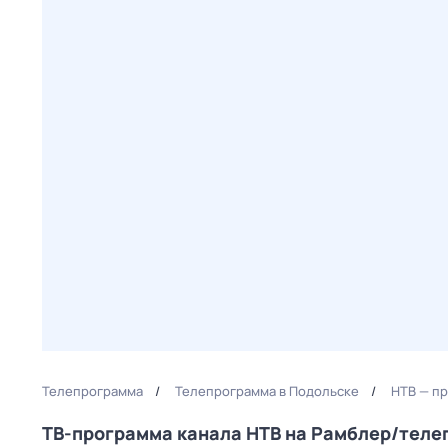
Телепрограмма
Телепрограмма в Подольске
НТВ — п
ТВ-программа канала НТВ на Рамблер/тел