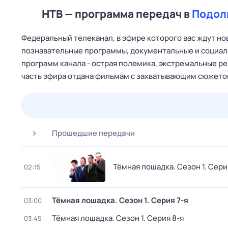
НТВ — программа передач в
Подол
Федеральный телеканал, в эфире которого вас ждут н
познавательные программы, документальные и социаль
программ канала - острая полемика, экстремальные р
часть эфира отдана фильмам с захватывающим сюжет
22 июл,
ср
23 июл,
чт
24 июл,
пт
25 июл,
сб
Прошедшие передачи
Тёмная лошадка
. Сезон 1
. Сери
02:15
Тёмная лошадка
. Сезон 1
. Серия 7-я
03:00
Тёмная лошадка
. Сезон 1
. Серия 8-я
03:45