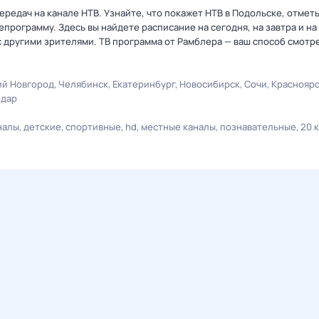
редач на канале НТВ. Узнайте, что покажет НТВ в Подольске, отмет
рограмму. Здесь вы найдете расписание на сегодня, на завтра и на
 другими зрителями. ТВ программа от Рамблера — ваш способ смотр
й Новгород
Челябинск
Екатеринбург
Новосибирск
Сочи
Краснояр
одар
налы
детские
спортивные
hd
местные каналы
познавательные
20 