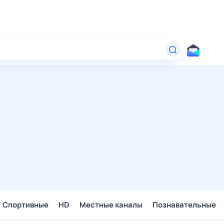
Спортивные
HD
Местные каналы
Познавательные