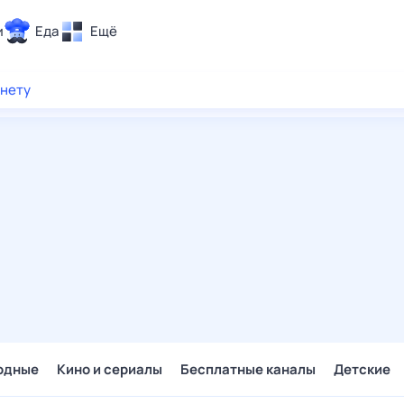
и
Еда
Ещё
Почта
рнету
ия и отдых
Поиск
Погода
ТВ-программа
и и тренды
 ситуации
 вместе
Помощь
одные
Кино и сериалы
Бесплатные каналы
Детские