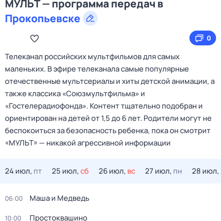
МУЛЬТ — программа передач в
Прокопьевске
0
Телеканал российских мультфильмов для самых
маленьких. В эфире телеканала самые популярные
отечественные мультсериалы и хиты детской анимации, а
также классика «Союзмультфильма» и
«Гостелерадиофонда». Контент тщательно подобран и
ориентирован на детей от 1,5 до 6 лет. Родители могут не
беспокоиться за безопасность ребенка, пока он смотрит
«МУЛЬТ» — никакой агрессивной информации
24 июл,
пт
25 июл,
сб
26 июл,
вс
27 июл,
пн
28 июл,
Маша и Медведь
06:00
Простоквашино
10:00