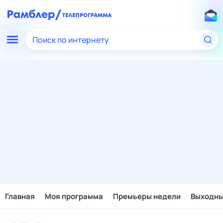
Поиск по интернету
Главная
Моя программа
Премьеры недели
Выходн