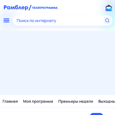
Поиск по интернету
Главная
Моя программа
Премьеры недели
Выходн