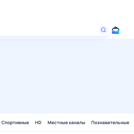
Спортивные
HD
Местные каналы
Познавательные