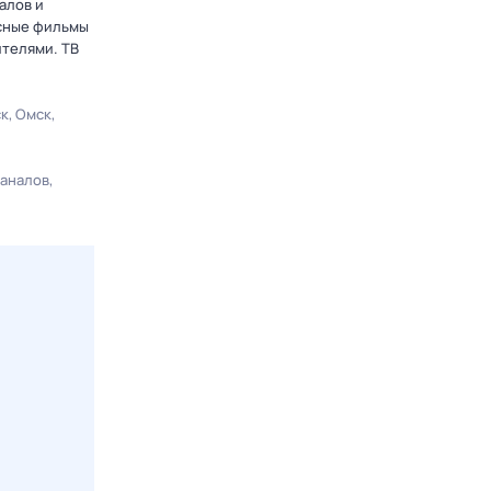
алов и
есные фильмы
ителями. ТВ
ск
Омск
каналов