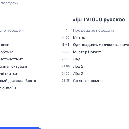
 передачи
Viju TV1000 русское
ие передачи
Прошедшие передачи
Метро
14:25
 огни
Одиннадцать молчаливых му
16:45
бабочка
Мистер Нокаут
19:00
бессмертных
Лёд
21:05
айная ситуация
Лёд 2
23:05
ый остров
Лёд 3
01:25
щий дьявола. Врата
Со дна вершины
03:35
о онлайн