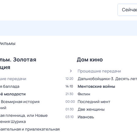
Сейча
27 июл,
пн
28 июл,
вт
29 июл,
ср
30 июл,
чт
31 июл,
Фильмы
льм. Золотая
Дом кино
кция
Прошедшие передачи
ие передачи
Дальнобойщики-3. Десять лет
12:20
я баллада
Ментовские войны
14:10
её молодости
Филин
21:30
и Всемирная история
Последний мент
00:00
ний
Две женщины
01:30
кая пленница, или Новые
Ивановъ
03:10
ения Шурика
баятельная и привлекательная