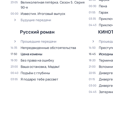
Великолепная пятёрка
. Сезон 5
. Серия
23:05
Пена
00:30
90-я
Гараж
01:55
Известия. Итоговый выпуск
00:00
Приключ
03:35
Будущие передачи
Приключ
04:43
Русский роман
КИНО
Прошедшие передачи
Прошедш
Непредвиденные обстоятельства
Преступ
14:35
14:50
Цена измены
Исходны
17:50
16:45
Без права на ошибку
Термина
19:30
18:20
Ваша остановка, Мадам!
Вспомни
23:00
21:00
Подъём с глубины
Диверге
00:40
22:55
Я подарю тебе рассвет
Диверген
03:55
01:15
Диверген
03:00
Затерян
04:45