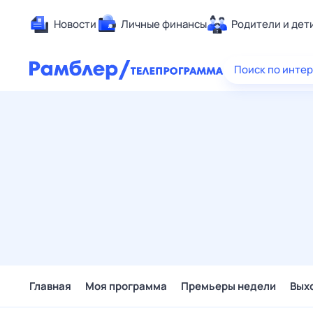
Новости
Личные финансы
Родители и дет
Здоровье
Поиск по инте
Развлечен
Дом и уют
Спорт
Карьера
Авто
Технологи
Жизненные
Сберегаем
Гороскопы
Главная
Моя программа
Премьеры недели
Вых