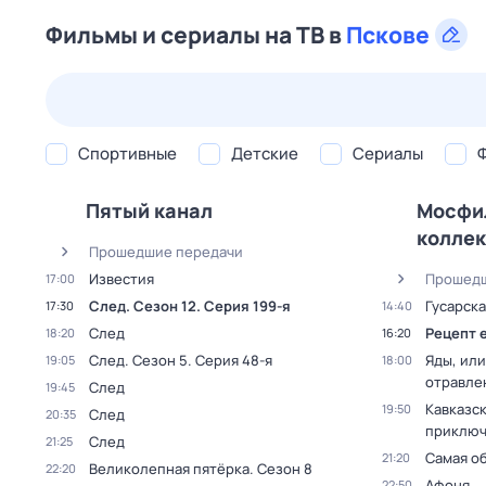
Фильмы и сериалы на ТВ в
Пскове
23 июл,
чт
24 июл,
пт
25 июл,
сб
26 июл,
вс
Спортивные
Детские
Сериалы
Пятый канал
Мосфи
колле
Прошедшие передачи
Известия
Прошедш
17:00
След
. Сезон 12
. Серия 199-я
Гусарска
17:30
14:40
След
Рецепт 
18:20
16:20
След
. Сезон 5
. Серия 48-я
Яды, ил
19:05
18:00
отравле
След
19:45
Кавказс
19:50
След
20:35
приключ
След
21:25
Самая о
21:20
Великолепная пятёрка
. Сезон 8
22:20
Афоня
22:50