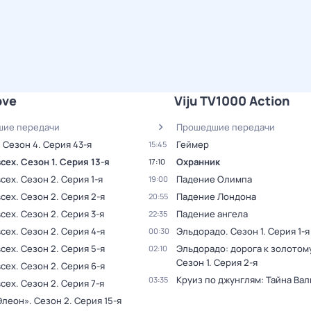
ove
Viju TV1000 Action
ие передачи
Прошедшие передачи
. Сезон 4
. Серия 43-я
Геймер
15:45
всех
. Сезон 1
. Серия 13-я
Охранник
17:10
всех
. Сезон 2
. Серия 1-я
Падение Олимпа
19:00
всех
. Сезон 2
. Серия 2-я
Падение Лондона
20:55
всех
. Сезон 2
. Серия 3-я
Падение ангела
22:35
всех
. Сезон 2
. Серия 4-я
Эльдорадо
. Сезон 1
. Серия 1-я
00:30
всех
. Сезон 2
. Серия 5-я
Эльдорадо: дорога к золотом
02:10
Сезон 1
. Серия 2-я
всех
. Сезон 2
. Серия 6-я
Круиз по джунглям: Тайна Ва
03:35
всех
. Сезон 2
. Серия 7-я
Элеон»
. Сезон 2
. Серия 15-я