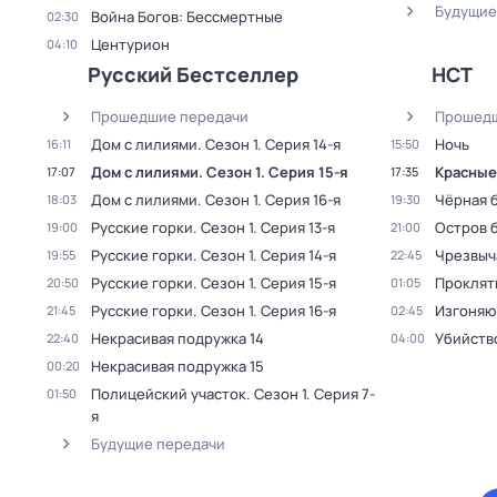
Будущие
Война Богов: Бессмертные
02:30
Центурион
04:10
Русский Бестселлер
НСТ
Прошедшие передачи
Прошедш
Дом с лилиями
. Сезон 1
. Серия 14-я
Ночь
16:11
15:50
Дом с лилиями
. Сезон 1
. Серия 15-я
Красные
17:07
17:35
Дом с лилиями
. Сезон 1
. Серия 16-я
Чёрная 
18:03
19:30
Русские горки
. Сезон 1
. Серия 13-я
Остров 
19:00
21:00
Русские горки
. Сезон 1
. Серия 14-я
Чрезвыч
19:55
22:45
Русские горки
. Сезон 1
. Серия 15-я
Проклят
20:50
01:05
Русские горки
. Сезон 1
. Серия 16-я
Изгоняю
21:45
02:45
Некрасивая подружка 14
Убийств
22:40
04:00
Некрасивая подружка 15
00:20
Полицейский участок
. Сезон 1
. Серия 7-
01:50
я
Будущие передачи