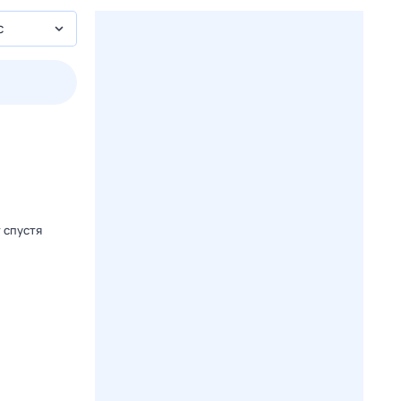
с
пт
1 авг,
сб
2 авг,
вс
3 авг,
пн
4 авг,
вт
Вчера
Сегод
 спустя