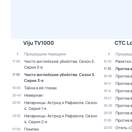
Viju TV1000
СТС L
Прошедшие передачи
Прошедш
Чисто английские убийства
. Сезон 5
.
Ранетки
17:00
16:32
Серия 3-я
Против 
17:35
Чисто английские убийства
. Сезон 5
.
17:55
Против 
18:08
Серия 3-я
Против 
18:41
Тайна в её глазах
19:00
Против 
19:14
Неверная
20:40
Против 
19:47
Напарницы: Астрид и Рафаэлла
. Сезон
22:55
Против 
20:20
4
. Серия 1-я
Против 
20:53
Напарницы: Астрид и Рафаэлла
. Сезон
23:55
Против 
21:26
4
. Серия 2-я
Отель «
22:00
Помпеи
01:00