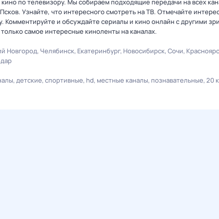
кино по телевизору. Мы собираем подходящие передачи на всех кан
 Псков. Узнайте, что интересного смотреть на ТВ. Отмечайте интер
. Комментируйте и обсуждайте сериалы и кино онлайн с другими зр
 только самое интересные киноленты на каналах.
й Новгород
Челябинск
Екатеринбург
Новосибирск
Сочи
Краснояр
одар
налы
детские
спортивные
hd
местные каналы
познавательные
20 