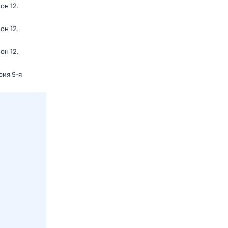
зон 12
.
зон 12
.
зон 12
.
рия 9-я