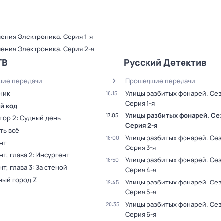
ения Электроника
. Серия 1-я
ения Электроника
. Серия 2-я
ТВ
Русский Детектив
ие передачи
Прошедшие передачи
ник
Улицы разбитых фонарей
. Се
16:15
Серия 1-я
й код
Улицы разбитых фонарей
. Се
17:05
тор 2: Судный день
Серия 2-я
ть всё
Улицы разбитых фонарей
. Се
18:00
нт
Серия 3-я
т, глава 2: Инсургент
Улицы разбитых фонарей
. Се
18:50
т, глава 3: За стеной
Серия 4-я
ный город Z
Улицы разбитых фонарей
. Се
19:45
Серия 5-я
Улицы разбитых фонарей
. Се
20:35
Серия 6-я