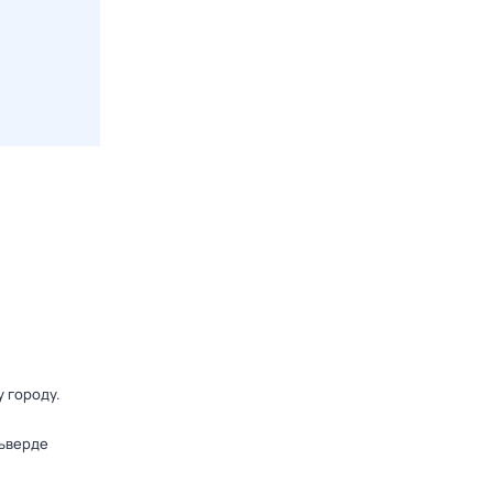
у городу
.
льверде