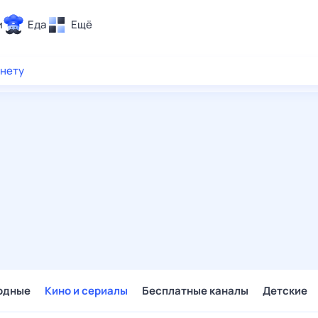
и
Еда
Ещё
Почта
рнету
ия и отдых
Поиск
Погода
ТВ-программа
и и тренды
 ситуации
 вместе
Помощь
одные
Кино и сериалы
Бесплатные каналы
Детские