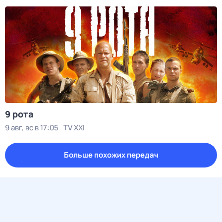
9 рота
9 авг, вс в 17:05
TV XXI
Больше похожих передач