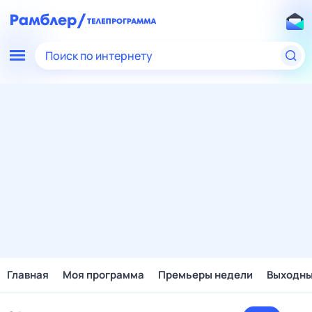
Поиск по интернету
Главная
Моя программа
Премьеры недели
Выходн