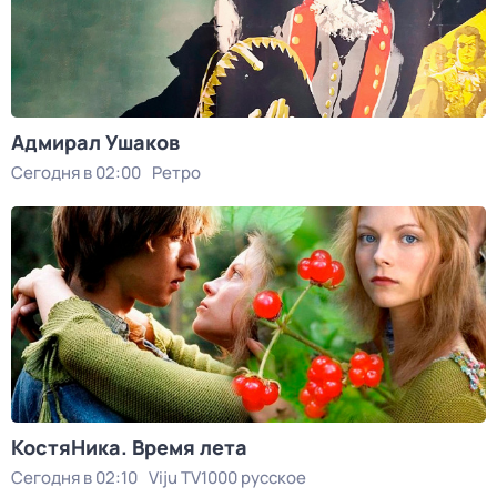
Адмирал Ушаков
Сегодня в 02:00
Ретро
КостяНика. Время лета
Сегодня в 02:10
Viju TV1000 русское