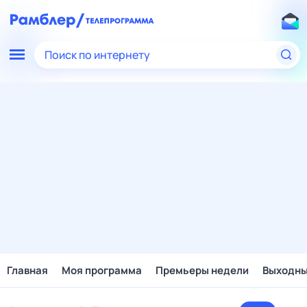
Поиск по интернету
Главная
Моя программа
Премьеры недели
Выходн