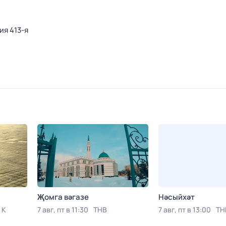
ия 413-я
Җомга вәгазе
Нәсыйхәт
 К
7 авг, пт в 11:30
ТНВ
7 авг, пт в 13:00
ТН