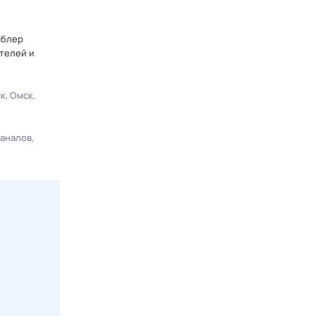
мблер
телей и
ск
Омск
каналов