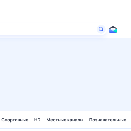
Спортивные
HD
Местные каналы
Познавательные