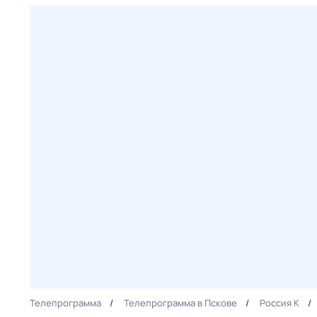
Телепрограмма
Телепрограмма в Пскове
Россия К