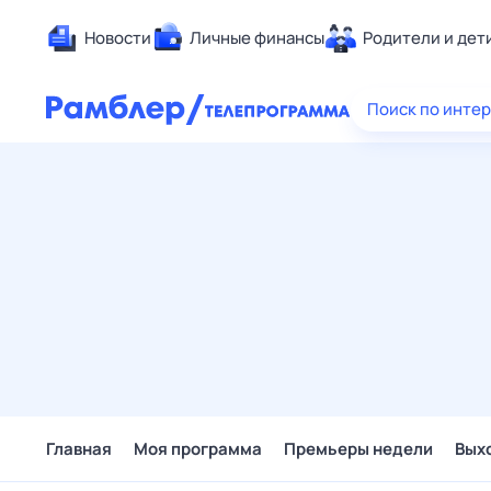
Новости
Личные финансы
Родители и дет
Здоровье
Поиск по инте
Развлечен
Дом и уют
Спорт
Карьера
Авто
Технологи
Жизненные
Сберегаем
Гороскопы
Главная
Моя программа
Премьеры недели
Вых