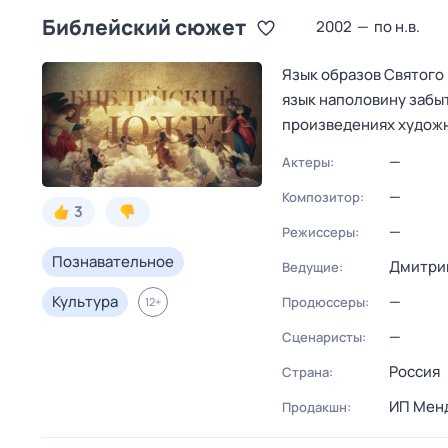
Библейский сюжет
2002
—
по н.в.
Язык образов Святого 
язык наполовину забыт
произведениях художн
—
Актеры:
—
Композитор:
3
—
Режиссеры:
Познавательное
Дмитри
Ведущие:
Культура
—
Продюссеры:
12
+
—
Сценаристы:
Россия
Страна:
ИП Менд
Продакшн: