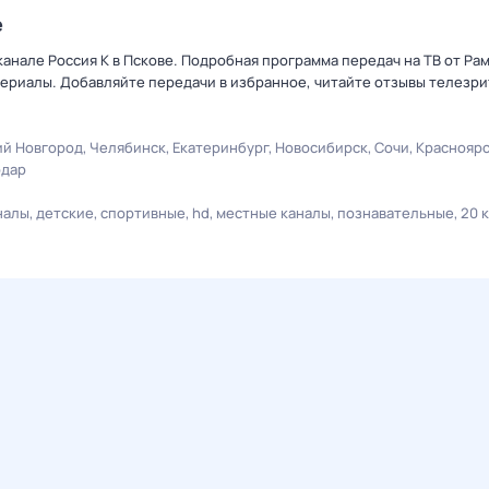
е
анале Россия К в Пскове. Подробная программа передач на ТВ от Ра
ериалы. Добавляйте передачи в избранное, читайте отзывы телезри
й Новгород
Челябинск
Екатеринбург
Новосибирск
Сочи
Краснояр
одар
налы
детские
спортивные
hd
местные каналы
познавательные
20 