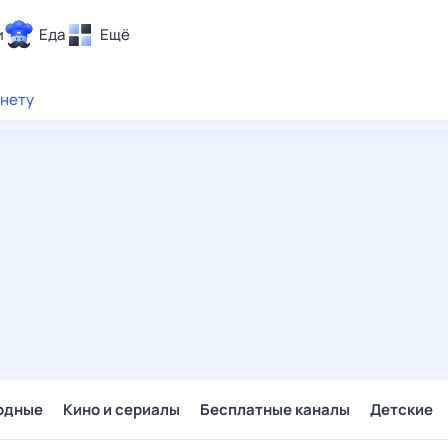
и
Еда
Ещё
Почта
рнету
ия и отдых
Поиск
Погода
ТВ-программа
и и тренды
 ситуации
 вместе
Помощь
одные
Кино и сериалы
Бесплатные каналы
Детские