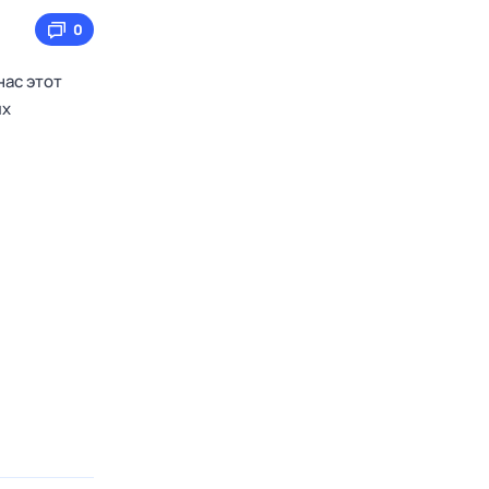
0
нас этот
их