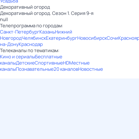
Усадьба
Декоративный огород
Декоративный огород. Сезон 1. Серия 9-я
null
Телепрограмма по городам:
Санкт-Петербург
Казань
Нижний
Новгород
Челябинск
Екатеринбург
Новосибирск
Сочи
Красноя
на-Дону
Краснодар
Телеканалы по тематикам:
Кино и сериалы
Бесплатные
каналы
Детские
Спортивные
HD
Местные
каналы
Познавательные
20 каналов
Новостные