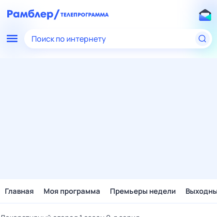
Поиск по интернету
Главная
Моя программа
Премьеры недели
Выходн