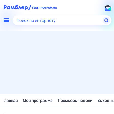
Поиск по интернету
Главная
Моя программа
Премьеры недели
Выходн