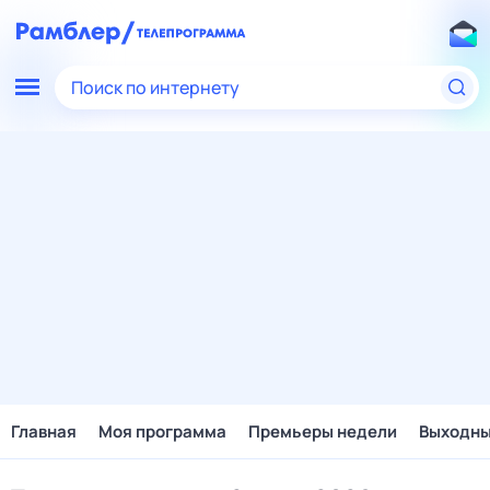
Поиск по интернету
Главная
Моя программа
Премьеры недели
Выходн