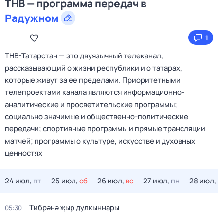
ТНВ — программа передач в
Радужном
1
ТНВ-Татарстан — это двуязычный телеканал,
рассказывающий о жизни республики и о татарах,
которые живут за ее пределами. Приоритетными
телепроектами канала являются информационно-
аналитические и просветительские программы;
социально значимые и общественно-политические
передачи; спортивные программы и прямые трансляции
матчей; программы о культуре, искусстве и духовных
ценностях
24 июл,
пт
25 июл,
сб
26 июл,
вс
27 июл,
пн
28 июл,
Тибрәнә җыр дулкыннары
05:30