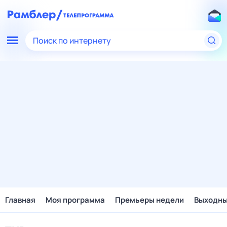
Поиск по интернету
Главная
Моя программа
Премьеры недели
Выходн