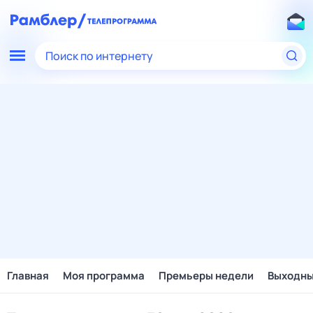
Поиск по интернету
Главная
Моя программа
Премьеры недели
Выходн