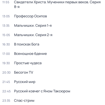
Свидетели Христа. Мученики первых веков
. Серия
11:55
8-я
Профессор Осипов
13:05
Мальчишки
. Серия 1-я
13:35
Мальчишки
. Серия 2-я
15:05
В поисках Бога
16:30
Всенощное бдение
17:00
Простые чудеca
19:30
Бесогон TV
20:30
Русский мир
21:45
Русский ковчег с Яном Таксюром
22:45
Спас-стрим
23:35