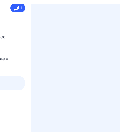
1
нее
де в
3 авг,
пн
4 авг,
вт
5 авг,
ср
6 авг,
чт
Вчера
Сегодня