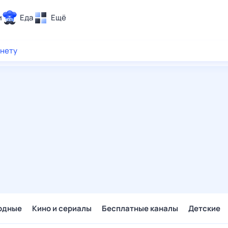
и
Еда
Ещё
Почта
рнету
ия и отдых
Поиск
Погода
ТВ-программа
и и тренды
 ситуации
 вместе
Помощь
одные
Кино и сериалы
Бесплатные каналы
Детские