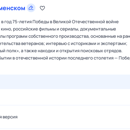
менском
в год 75-летия Победы в Великой Отечественной войне
го кино, российские фильмы и сериалы, документальные
лы программ собственного производства, основанные на ра
етельства ветеранов; интервью с историками и экспертами;
й полк», а также находки и открытия поисковых отрядов.
ытии в отечественной истории последнего столетия — Побе
29 июл,
ср
30 июл,
чт
31 июл,
пт
1 авг,
сб
2 авг,
вс
я версия