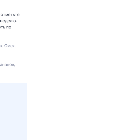
 отметьте
 неделю.
еть по
ск
Омск
каналов