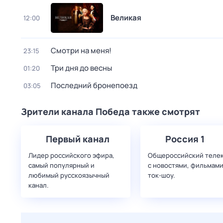
Великая
12:00
Смотри на меня!
23:15
Три дня до весны
01:20
Последний бронепоезд
03:05
Зрители канала Победа также смотрят
Первый канал
Россия 1
Лидер российского эфира,
Общероссийский теле
самый популярный и
с новостями, фильмами
любимый русскоязычный
ток-шоу.
канал.