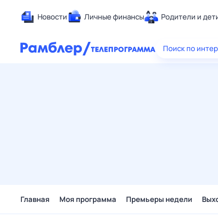
Новости
Личные финансы
Родители и дет
Здоровье
Поиск по инте
Развлечен
Дом и уют
Спорт
Карьера
Авто
Технологи
Жизненные
Сберегаем
Гороскопы
Главная
Моя программа
Премьеры недели
Вых