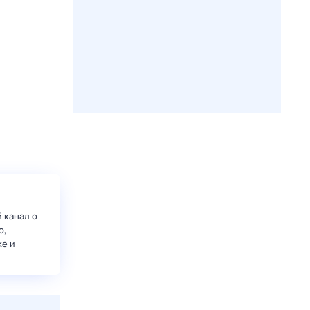
 канал о
о,
ке и