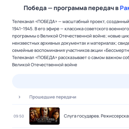
Победа — программа передач в
Ра
Телеканал «ПОБЕДА» — масштабный проект, созданный 
1941−1945. В его эфире — классика советского военно
программы о Великой Отечественной войне; новые цик
неизвестных архивных документах и материалах; свид
семейные воспоминания участников акции «Бессмертны
Телеканал «ПОБЕДА» рассказывает о самом важном соб
Великой Отечественной войне
25 июл,
сб
26 июл,
вс
27 июл,
пн
28 июл,
вт
Прошедшие передачи
Слуга государев. Режиссерска
09:50