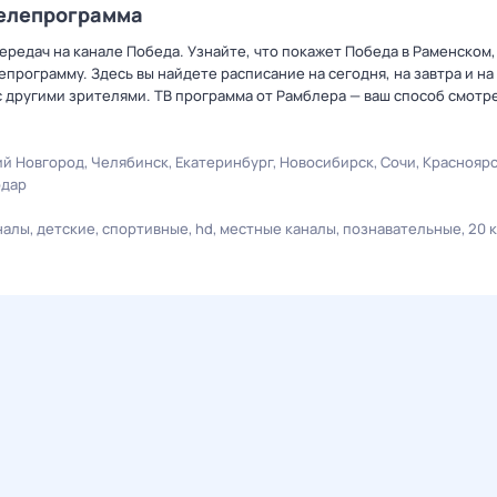
телепрограмма
редач на канале Победа. Узнайте, что покажет Победа в Раменском,
рограмму. Здесь вы найдете расписание на сегодня, на завтра и на
 другими зрителями. ТВ программа от Рамблера — ваш способ смотр
й Новгород
Челябинск
Екатеринбург
Новосибирск
Сочи
Краснояр
одар
налы
детские
спортивные
hd
местные каналы
познавательные
20 