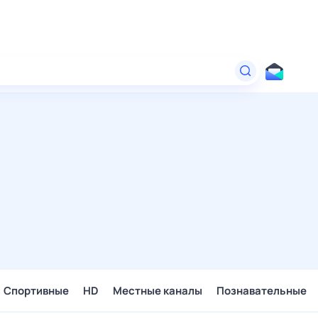
Спортивные
HD
Местные каналы
Познавательные