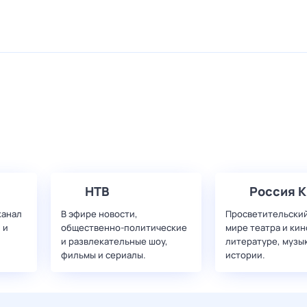
НТВ
Россия К
канал
В эфире новости,
Просветительский
 и
общественно-политические
мире театра и кин
и развлекательные шоу,
литературе, музы
фильмы и сериалы.
истории.