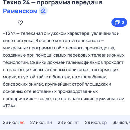
Техно 24 — программа передач в
Раменском
0
«Т24» — телеканал о мужском характере, увлечениях и
силе поступка. В основе контента телеканала —
уникальные программы собственного производства,
созданные при помощи самых передовых телевизионных
технологий. Съёмки документальных фильмов проходят
на настоящих испытательных полигонах, в штормящих
морях, в густой тайге и болотах, на стрельбищах,
боксерских рингах, крупнейших стройплощадках и
основных отечественных производственных
предприятиях — везде, где есть настоящие мужчины, там
«Т24»!
26 июл,
вс
27 июл,
пн
28 июл,
вт
29 июл,
ср
30 июл,