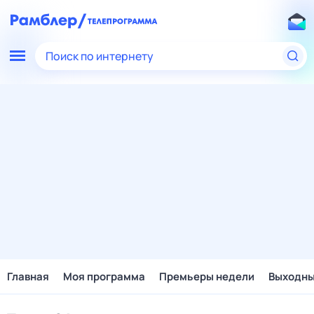
Поиск по интернету
Главная
Моя программа
Премьеры недели
Выходн