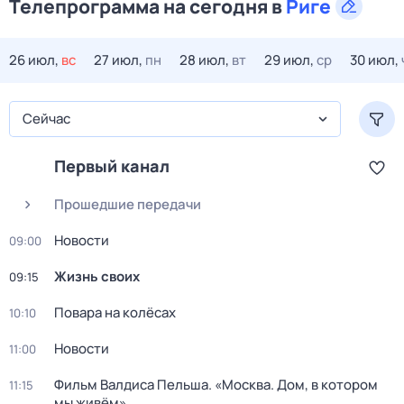
Телепрограмма на сегодня в
Риге
26 июл,
вс
27 июл,
пн
28 июл,
вт
29 июл,
ср
30 июл,
Сейчас
Первый канал
Прошедшие передачи
Новости
09:00
Жизнь своих
09:15
Повара на колёсах
10:10
Новости
11:00
Фильм Валдиса Пельша. «Москва. Дом, в котором
11:15
мы живём»