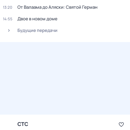
От Валаама до Аляски: Святой Герман
13:20
Двое в новом доме
14:55
Будущие передачи
СТС