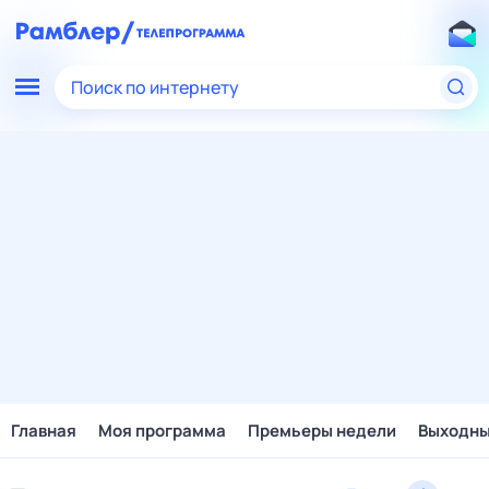
Поиск по интернету
Главная
Моя программа
Премьеры недели
Выходн