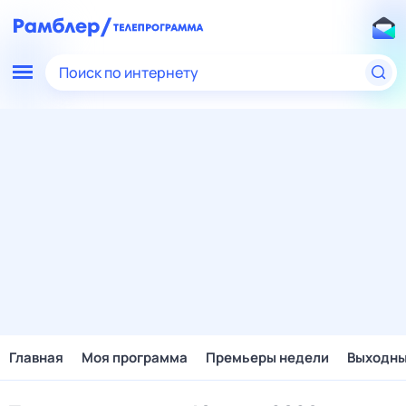
Поиск по интернету
Главная
Моя программа
Премьеры недели
Выходн