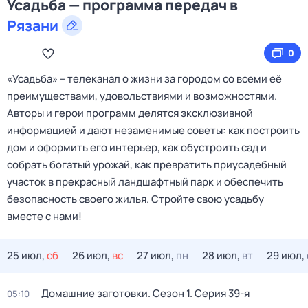
Усадьба — программа передач в
Рязани
0
«Усадьба» – телеканал о жизни за городом со всеми её
преимуществами, удовольствиями и возможностями.
Авторы и герои программ делятся эксклюзивной
информацией и дают незаменимые советы: как построить
дом и оформить его интерьер, как обустроить сад и
собрать богатый урожай, как превратить приусадебный
участок в прекрасный ландшафтный парк и обеспечить
безопасность своего жилья. Cтройте свою усадьбу
вместе с нами!
25 июл,
сб
26 июл,
вс
27 июл,
пн
28 июл,
вт
29 июл,
Домашние заготовки
. Сезон 1
. Серия 39-я
05:10