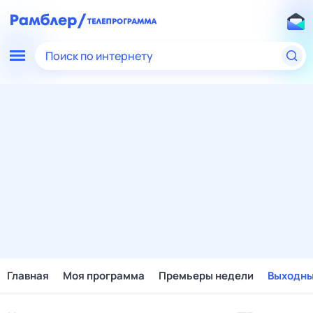
Поиск по интернету
Главная
Моя программа
Премьеры недели
Выходн