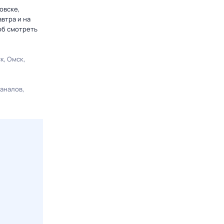
овске,
втра и на
об смотреть
ск
Омск
каналов