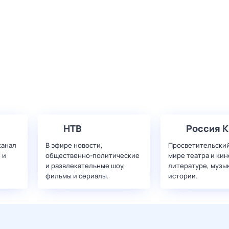
НТВ
Россия К
канал
В эфире новости,
Просветительский
 и
общественно-политические
мире театра и кин
и развлекательные шоу,
литературе, музы
фильмы и сериалы.
истории.