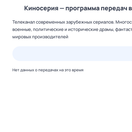
Киносерия — программа передач 
Телеканал современных зарубежных сериалов. Многос
военные, политические и исторические драмы, фантас
мировых производителей
23 июл,
чт
24 июл,
пт
25 июл,
сб
26 июл,
вс
Нет данных о передачах на это время