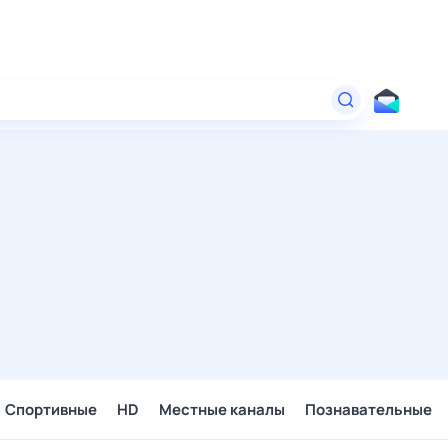
Спортивные
HD
Местные каналы
Познавательные