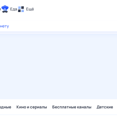
и
Еда
Ещё
Почта
рнету
ия и отдых
Поиск
Погода
ТВ-программа
и и тренды
 ситуации
 вместе
Помощь
одные
Кино и сериалы
Бесплатные каналы
Детские