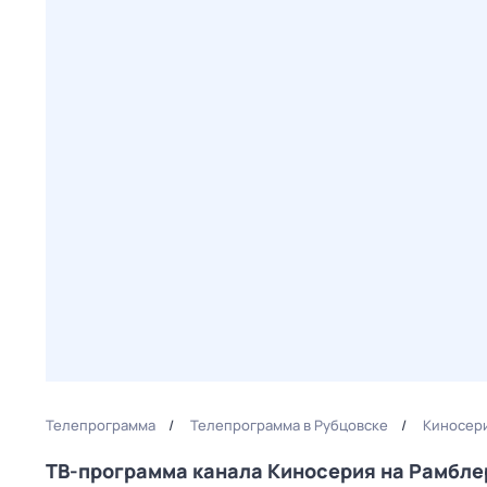
Телепрограмма
Телепрограмма в Рубцовске
Киносери
ТВ-программа канала Киносерия на Рамбл