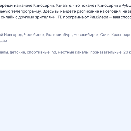
редач на канале Киносерия. Узнайте, что покажет Киносерия в Рубц
ную телепрограмму. Здесь вы найдете расписание на сегодня, на за
онлайн с другими зрителями. ТВ программа от Рамблера — ваш спос
й Новгород
Челябинск
Екатеринбург
Новосибирск
Сочи
Краснояр
одар
налы
детские
спортивные
hd
местные каналы
познавательные
20 