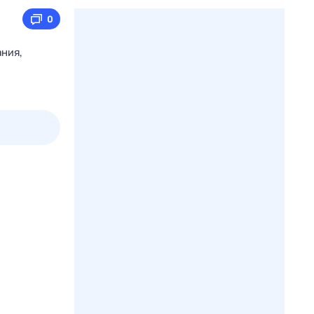
0
ния,
пт
1 авг,
сб
2 авг,
вс
3 авг,
пн
4 авг,
вт
Вчера
Сегод