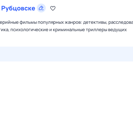
в
Рубцовске
ерийные фильмы популярных жанров: детективы, расследова
тика, психологические и криминальные триллеры ведущих
27 июл,
пн
28 июл,
вт
29 июл,
ср
30 июл,
чт
31 июл,