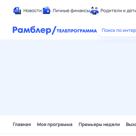
Новости
Личные финансы
Родители и дет
Здоровье
Поиск по инте
Развлечен
Дом и уют
Спорт
Карьера
Авто
Технологи
Жизненные
Сберегаем
Гороскопы
Главная
Моя программа
Премьеры недели
Вых