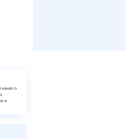
 канал о
о,
ке и