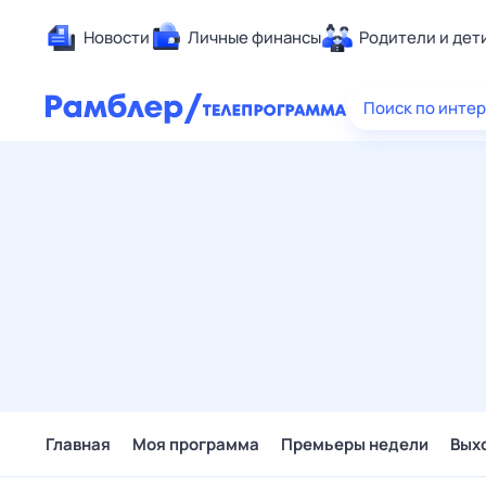
Новости
Личные финансы
Родители и дет
Здоровье
Поиск по инте
Развлечен
Дом и уют
Спорт
Карьера
Авто
Технологи
Жизненные
Сберегаем
Гороскопы
Главная
Моя программа
Премьеры недели
Вых