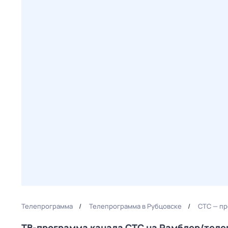
Телепрограмма
Телепрограмма в Рубцовске
СТС — пр
ТВ-программа канала СТС на Рамблер/тел