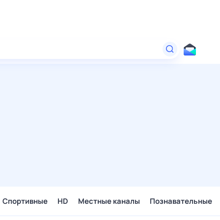
Спортивные
HD
Местные каналы
Познавательные