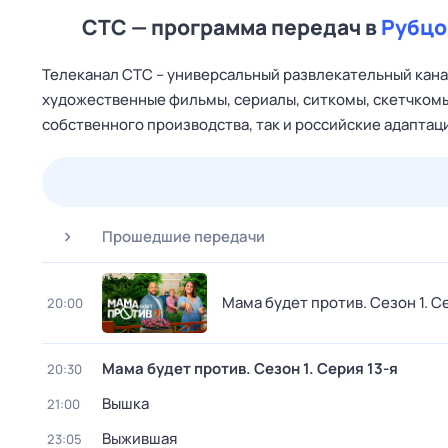
СТС — программа передач в
Рубцо
Телеканал CTC – универсальный развлекательный канал
художественные фильмы, сериалы, ситкомы, скетчкомы
собственного производства, так и российские адапта
23 июл,
чт
24 июл,
пт
25 июл,
сб
26 июл,
вс
Прошедшие передачи
Мама будет против
. Сезон 1
. С
20:00
Мама будет против
. Сезон 1
. Серия 13-я
20:30
Вышка
21:00
Выжившая
23:05