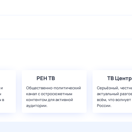
РЕН ТВ
ТВ Центр
 и
Общественно-политический
Серьёзный, честн
ы
канал с остросюжетным
актуальный разго
 в
контентом для активной
всём, что волнует
аудитории.
России.