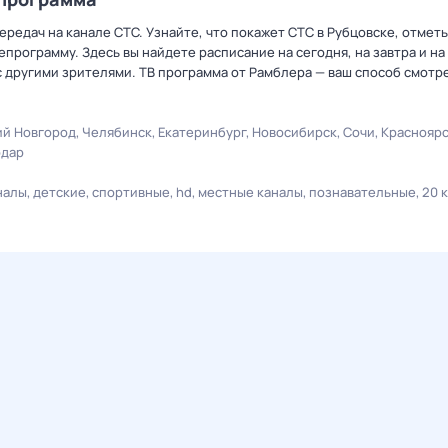
редач на канале СТС. Узнайте, что покажет СТС в Рубцовске, отмет
рограмму. Здесь вы найдете расписание на сегодня, на завтра и на
 другими зрителями. ТВ программа от Рамблера — ваш способ смотр
й Новгород
Челябинск
Екатеринбург
Новосибирск
Сочи
Краснояр
одар
налы
детские
спортивные
hd
местные каналы
познавательные
20 