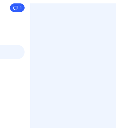
1
пт
1 авг,
сб
2 авг,
вс
3 авг,
пн
4 авг,
вт
Вчера
Сегод