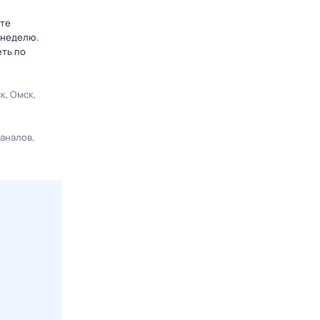
ьте
 неделю.
еть по
ск
Омск
каналов