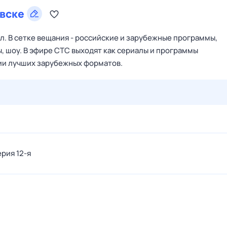
вске
. В сетке вещания - российские и зарубежные программы,
, шоу. В эфире СТС выходят как сериалы и программы
ции лучших зарубежных форматов.
27 июл,
пн
28 июл,
вт
29 июл,
ср
30 июл,
чт
31 июл,
ерия 12-я