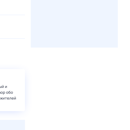
ый и
вор обо
 жителей