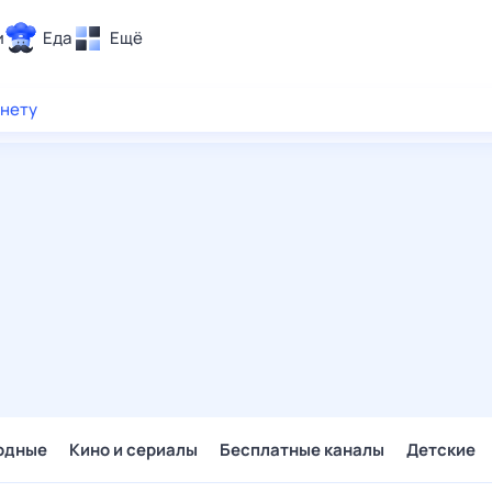
и
Еда
Ещё
Почта
рнету
ия и отдых
Поиск
Погода
ТВ-программа
и и тренды
 ситуации
 вместе
Помощь
одные
Кино и сериалы
Бесплатные каналы
Детские