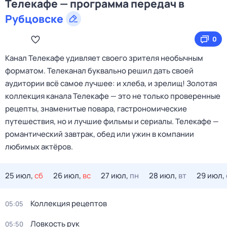
Телекафе — программа передач в
Рубцовске
0
Канал Телекафе удивляет своего зрителя необычным
форматом. Телеканал буквально решил дать своей
аудитории всё самое лучшее: и хлеба, и зрелищ! Золотая
коллекция канала Телекафе — это не только проверенные
рецепты, знаменитые повара, гастрономические
путешествия, но и лучшие фильмы и сериалы. Телекафе —
романтический завтрак, обед или ужин в компании
любимых актёров.
25 июл,
сб
26 июл,
вс
27 июл,
пн
28 июл,
вт
29 июл,
Коллекция рецептов
05:05
Ловкость рук
05:50