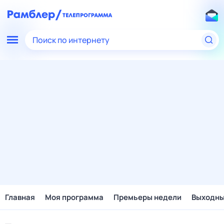
Поиск по интернету
Главная
Моя программа
Премьеры недели
Выходн