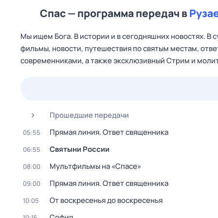
Спас — программа передач в
Руза
Мы ищем Бога. В истории и в сегодняшних новостях. В 
фильмы, новости, путешествия по святым местам, отве
современниками, а также эксклюзивный Стрим и молит
24 июл,
пт
25 июл,
сб
26 июл,
вс
27 июл,
пн
Прошедшие передачи
Прямая линия. Ответ священника
05:55
Святыни России
06:55
Мультфильмы на «Спасе»
08:00
Прямая линия. Ответ священника
09:00
От воскресенья до воскресенья
10:05
София
10:15