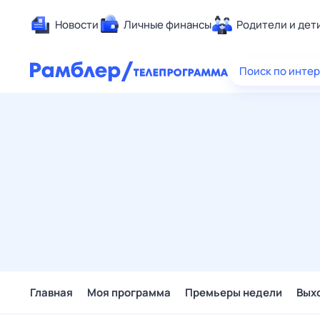
Новости
Личные финансы
Родители и дет
Здоровье
Поиск по инте
Развлечен
Дом и уют
Спорт
Карьера
Авто
Технологи
Жизненные
Сберегаем
Гороскопы
Главная
Моя программа
Премьеры недели
Вых