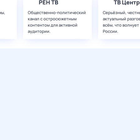
РЕН ТВ
ТВ Центр
мы,
Общественно-политический
Серьёзный, честн
канал с остросюжетным
актуальный разго
контентом для активной
всём, что волнует
аудитории.
России.