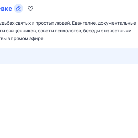
евке
судьбах святых и простых людей. Евангелие, документальные
ты священников, советы психологов, беседы с известными
вы в прямом эфире.
28 июл,
вт
29 июл,
ср
30 июл,
чт
31 июл,
пт
1 авг,
сб