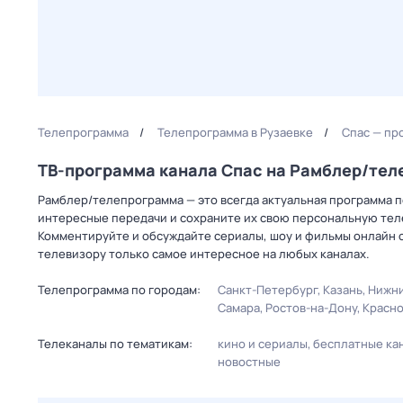
Телепрограмма
Телепрограмма в Рузаевке
Спас — пр
ТВ-программа канала Спас на Рамблер/те
Рамблер/телепрограмма — это всегда актуальная программа пе
интересные передачи и сохраните их свою персональную телеп
Комментируйте и обсуждайте сериалы, шоу и фильмы онлайн с
телевизору только самое интересное на любых каналах.
Телепрограмма по городам:
Санкт-Петербург
Казань
Нижни
Самара
Ростов-на-Дону
Красн
Телеканалы по тематикам:
кино и сериалы
бесплатные ка
новостные