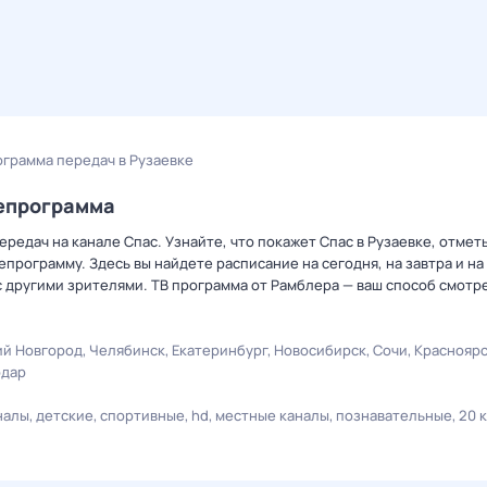
ограмма передач в Рузаевке
лепрограмма
редач на канале Спас. Узнайте, что покажет Спас в Рузаевке, отмет
рограмму. Здесь вы найдете расписание на сегодня, на завтра и на
 другими зрителями. ТВ программа от Рамблера — ваш способ смотр
й Новгород
Челябинск
Екатеринбург
Новосибирск
Сочи
Краснояр
одар
налы
детские
спортивные
hd
местные каналы
познавательные
20 