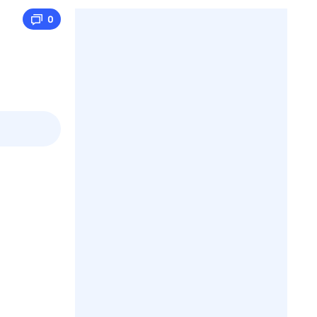
0
2 авг,
вс
3 авг,
пн
4 авг,
вт
5 авг,
ср
Вчера
Сегодня