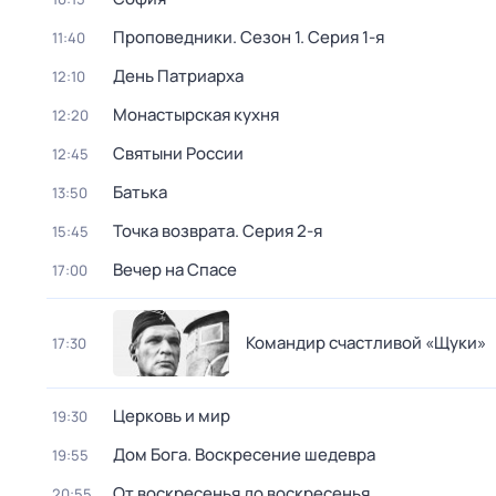
Проповедники
. Сезон 1
. Серия 1-я
11:40
День Патриарха
12:10
Монастырская кухня
12:20
Святыни России
12:45
Батька
13:50
Точка возврата
. Серия 2-я
15:45
Вечер на Спасе
17:00
Командир счастливой «Щуки»
17:30
Церковь и мир
19:30
Дом Бога. Воскресение шедевра
19:55
От воскресенья до воскресенья
20:55