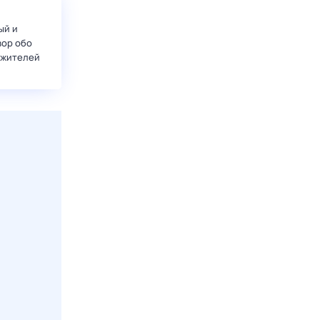
ый и
вор обо
 жителей