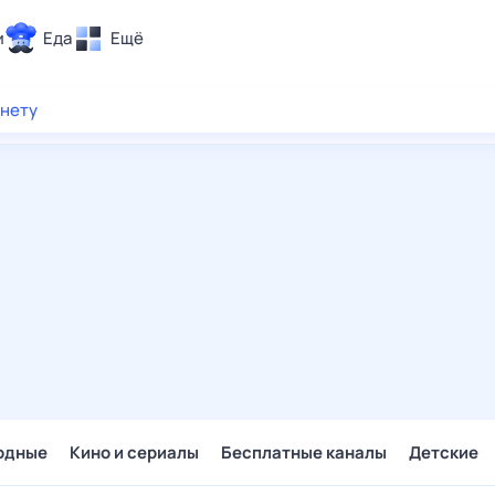
и
Еда
Ещё
Почта
рнету
ия и отдых
Поиск
Погода
ТВ-программа
и и тренды
 ситуации
 вместе
Помощь
одные
Кино и сериалы
Бесплатные каналы
Детские