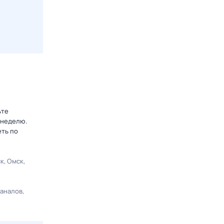
ьте
 неделю.
еть по
ск
Омск
каналов