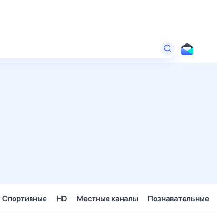
Спортивные
HD
Местные каналы
Познавательные