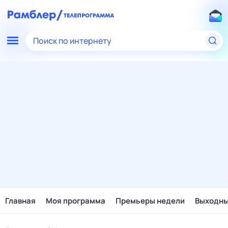
Поиск по интернету
Главная
Моя программа
Премьеры недели
Выходн