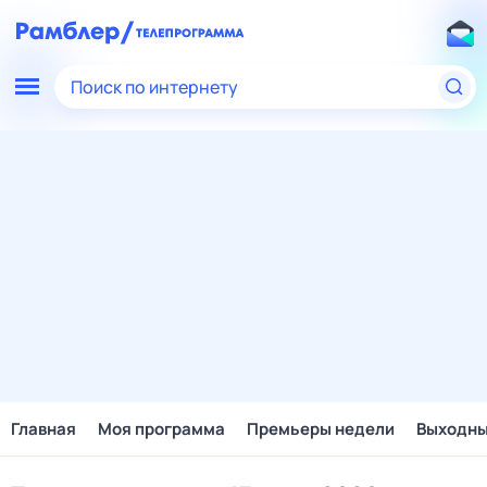
Поиск по интернету
Главная
Моя программа
Премьеры недели
Выходн