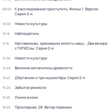
К расследованию приступить. Фильм 1: Версия
.
08:50
Серия 2-я
Новости культуры
10:00
Наблюдатель
10:15
Наставникам, хранившим юность нашу... Два вечера
11:15
с ГИТИСом
. Серия 2-я
Новости культуры
12:30
Великие мегаполисы древности
12:45
Д'Артаньян и три мушкетёра
. Серия 2-я
13:45
Забытое ремесло
15:20
Линия жизни
15:35
Прохладная, 28: Ветер перемен
16:25