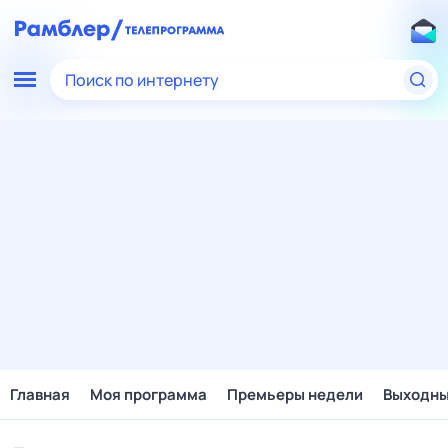
Поиск по интернету
Главная
Моя программа
Премьеры недели
Выходн