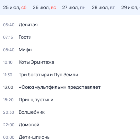
25 июл,
сб
26 июл,
вс
27 июл,
пн
28 июл,
вт
29 июл,
Девятая
05:40
Гости
07:15
Мифы
08:40
Коты Эрмитажа
10:10
Три богатыря и Пуп Земли
11:30
«Союзмультфильм» представляет
13:00
Принц пустыни
18:20
Волшебник
20:30
Домовой
22:00
Дети-шпионы
00:00