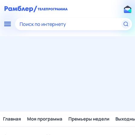
Поиск по интернету
Главная
Моя программа
Премьеры недели
Выходн