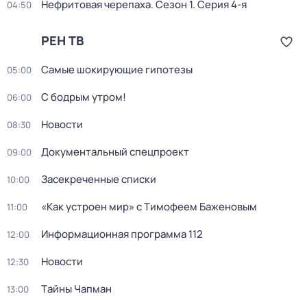
Нефритовая черепаха
. Сезон 1
. Серия 4-я
04:50
РЕН ТВ
Самые шoкиpующие гипотезы
05:00
С бодрым утром!
06:00
Новости
08:30
Докyментальный cпецпроект
09:00
Заcекрeченные списки
10:00
«Как устроен мир» с Тимофеем Баженовым
11:00
Информационная программа 112
12:00
Новости
12:30
Тaйны Чапман
13:00