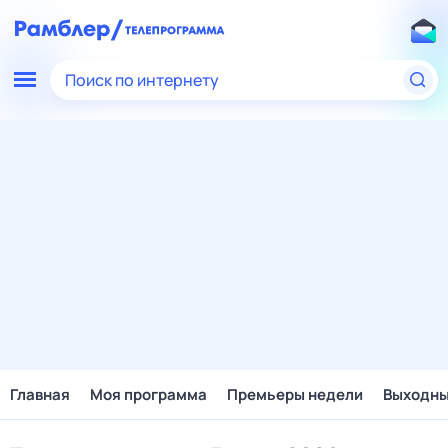
Поиск по интернету
Главная
Моя программа
Премьеры недели
Выходн