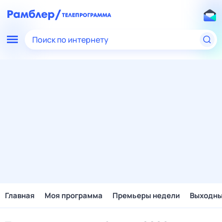
Поиск по интернету
Главная
Моя программа
Премьеры недели
Выходн