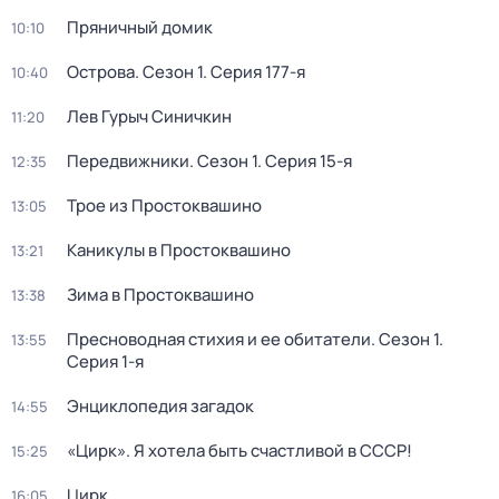
Пряничный домик
10:10
Острова
. Сезон 1
. Серия 177-я
10:40
Лев Гурыч Синичкин
11:20
Передвижники
. Сезон 1
. Серия 15-я
12:35
Трое из Простоквашино
13:05
Каникулы в Простоквашино
13:21
Зима в Простоквашино
13:38
Пресноводная стихия и ее обитатели
. Сезон 1
.
13:55
Серия 1-я
Энциклопедия загадок
14:55
«Цирк». Я хотела быть счастливой в СССР!
15:25
Цирк
16:05