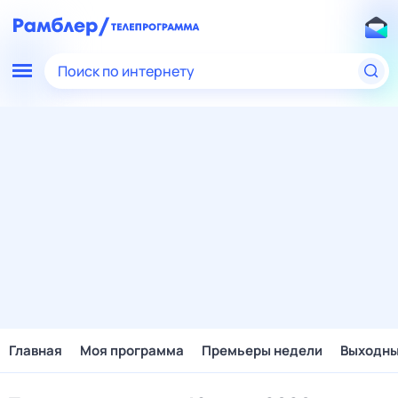
Поиск по интернету
Главная
Моя программа
Премьеры недели
Выходн